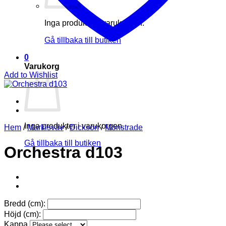
Inga produkter i varukorgen.
Gå tillbaka till butiken
0
Varukorg
Add to Wishlist
Inga produkter i varukorgen.
Hem
/
Markisväv
/
Dickson
/
Mönstrade
Gå tillbaka till butiken
Orchestra d103
Bredd (cm):
Höjd (cm):
Kappa