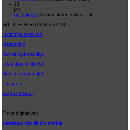
en
Montering
i
13
helt
k
jan
ny
för
Att tänka på
Kommentarer inaktiverade
look
Att
GUIDE FÖR RÄTT SOLSKYDD
tänka
på
Invändiga solskydd
Måttagning
Montering invändigt
Utvändiga solskydd
Montering utvändigt
Prisgaranti
Frågor & Svar
Prova digitalt väv
Sandatex väv till din
markis