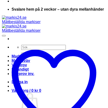
Svalare hem på 2 veckor – utan dyra mellanhänder
Sök
efter:
Markis
Markisväv
Vävprov
Invändigt
Vävprov inv.
Logga in
Varukorg /
0
kr
0