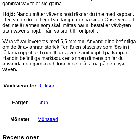
gammal väv töjer sig gärna.
Höjd:
När du mäter vävens höjd räknar du inte med kappan.
Den väljer du i ett eget val längre ner på sidan.Observera att
det inte är armen som skall mätas när ni beställer vävbyten
utan vävens höjd. Från valsrör till frontprofil.
Våra vävar levereras med 5,5 mm ten. Använd dina befintliga
om de är av annan storlek.Ten är en plaststav som förs in i
fållarna upptill och nertill på väven samt upptill på kappan.
Har din befintliga markisduk en annan dimension får du
använda den gamla och föra in det i fållarna på den nya
väven.
Vävleverantör
Dickson
Färger
Brun
Mönster
Mönstrad
Recensioner