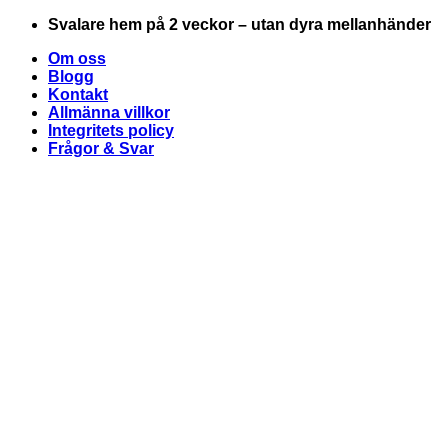
Skip
Svalare hem på 2 veckor – utan dyra mellanhänder
to
Om oss
content
Blogg
Kontakt
Allmänna villkor
Integritets policy
Frågor & Svar