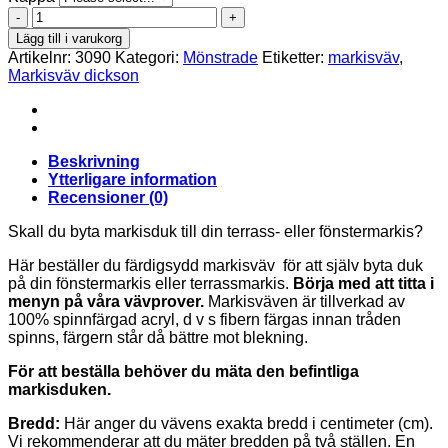
Orchestra
d103
Lägg till i varukorg
mängd
Artikelnr:
3090
Kategori:
Mönstrade
Etiketter:
markisväv
,
Markisväv dickson
Beskrivning
Ytterligare information
Recensioner (0)
Skall du byta markisduk till din terrass- eller fönstermarkis?
Här beställer du färdigsydd markisväv för att själv byta duk
på din fönstermarkis eller terrassmarkis.
Börja med att titta i
menyn på våra vävprover.
Markisväven är tillverkad av
100% spinnfärgad acryl, d v s fibern färgas innan tråden
spinns, färgern står då bättre mot blekning.
För att beställa behöver du mäta den befintliga
markisduken.
Bredd:
Här anger du vävens exakta bredd i centimeter (cm).
Vi rekommenderar att du mäter bredden på två ställen. En