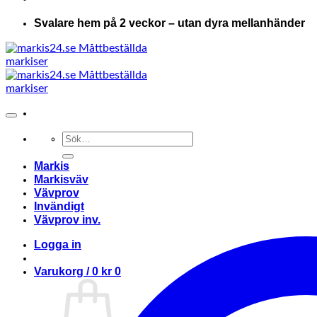
Svalare hem på 2 veckor – utan dyra mellanhänder
Sök
efter:
Markis
Markisväv
Vävprov
Invändigt
Vävprov inv.
Logga in
Varukorg /
0
kr
0