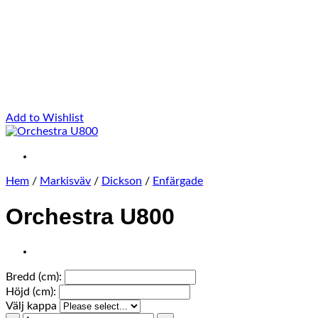
Add to Wishlist
Hem
/
Markisväv
/
Dickson
/
Enfärgade
Orchestra U800
Bredd (cm):
Höjd (cm):
Välj kappa