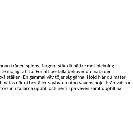
innan tråden spinns, färgern står då bättre mot blekning.
te möjligt att få. För att beställa behöver du mäta den
vå ställen. En gammal väv töjer sig gärna. Höjd När du mäter
l mätas när ni beställer vävbyten utan vävens höjd. Från valsrör
rs in i fållarna upptill och nertill på väven samt upptill på