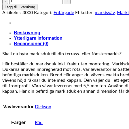
Orchestra
U800
Lägg till i varukorg
mängd
Artikelnr:
3000
Kategori:
Enfärgade
Etiketter:
markisväv
,
Marki
Beskrivning
Ytterligare information
Recensioner (0)
Skall du byta markisduk till din terrass- eller fönstermarkis?
Här beställer du markisduk inkl. frakt utan montering. Markisdu
Dukarna är även impregnerad mot röta. Vår leverantör är Sattler
befintliga markisduken. Bredd Här anger du vävens exakta bred
vävens höjd räknar du inte med kappan. Den väljer du i ett eget
till frontprofil. Våra vävar levereras med 5,5 mm ten. Använd din
kappan. Har din befintliga markisduk en annan dimension får du
Vävleverantör
Dickson
Färger
Röd