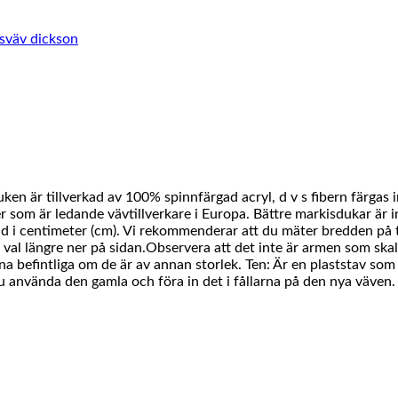
sväv dickson
ken är tillverkad av 100% spinnfärgad acryl, d v s fibern färgas 
 som är ledande vävtillverkare i Europa. Bättre markisdukar är in
d i centimeter (cm). Vi rekommenderar att du mäter bredden på t
 val längre ner på sidan.Observera att det inte är armen som skal
a befintliga om de är av annan storlek. Ten: Är en plaststav som fö
 använda den gamla och föra in det i fållarna på den nya väven.