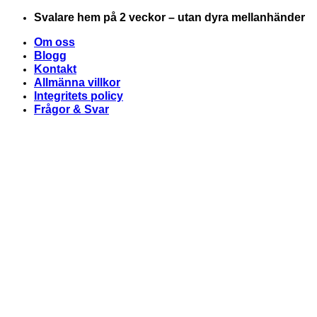
Skip
Svalare hem på 2 veckor – utan dyra mellanhänder
to
Om oss
content
Blogg
Kontakt
Allmänna villkor
Integritets policy
Frågor & Svar