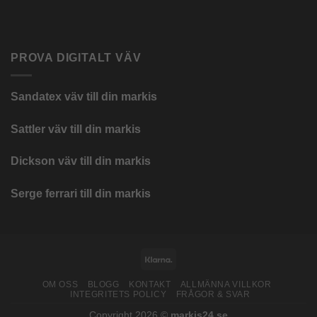
PROVA DIGITALT VÄV
Sandatex väv till din
markis
Sattler väv till din markis
Dickson väv till din markis
Serge ferrari till din markis
Klarna
OM OSS
BLOGG
KONTAKT
ALLMÄNNA VILLKOR
INTEGRITETS POLICY
FRÅGOR & SVAR
Copyright 2026 ©
markis24.se