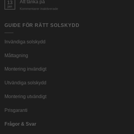
Att tänka på
13
look
jan
för
Kommentarer inaktiverade
Att
tänka
på
GUIDE FÖR RÄTT SOLSKYDD
Invändiga solskydd
Måttagning
Montering invändigt
Utvändiga solskydd
Montering utvändigt
Prisgaranti
Frågor & Svar