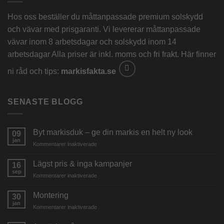
Hos oss beställer du måttanpassade premium solskydd
och vävar med prisgaranti. Vi levererar måttanpassade
vävar inom 8 arbetsdagar och solskydd inom 14
arbetsdagar Alla priser är inkl. moms och fri frakt. Här finner
ni råd och tips:
markisfakta.se
SENASTE BLOGG
Byt markisduk – ge din markis en helt ny look
09
jan
för
Kommentarer inaktiverade
Byt
markisduk
Lägst pris & inga kampanjer
16
–
sep
för
Kommentarer inaktiverade
ge
Lägst
din
pris
Montering
markis
30
&
jan
en
för
Kommentarer inaktiverade
inga
helt
Montering
kampanjer
ny