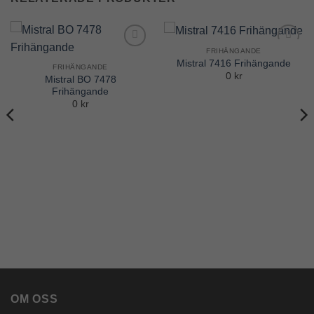
FRIHÄNGANDE
Add to
Add to
Mistral 7416 Frihängande
Wishlist
Wishlist
FRIHÄNGANDE
0 kr
Mistral BO 7478
Frihängande
0 kr
OM OSS