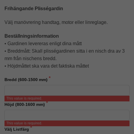
Frihängande Plisségardin
Välj manövrering handtag, motor eller linreglage.
Beställningsinformation
• Gardinen levereras enligt dina mått
• Breddmått: Skall plisségardinen sitta i en nisch dra av 3
mm från nischens bredd.
• Höjdmåttet ska vara det faktiska måttet
Bredd (600-1500 mm)
This value is required.
Höjd (800-1600 mm)
This value is required.
Välj Listfärg