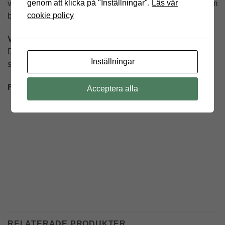
genom att klicka på "Inställningar".
Läs vår
viktigt att uppge instalationshöjd (listen överkant) för er som
cookie policy
beställer plisségardin och skall ha manövrering med lina.
Väv:
Enkel plisséväv – veckad väv där hålen blir synliga.
Dubbel plisséväv – veckad som en cell och hålen blir inte
Inställningar
synliga.
Färger:
Komponenter och lister finns i vitt, grått eller svart.
Acceptera alla
RELATERADE PRODUKTER