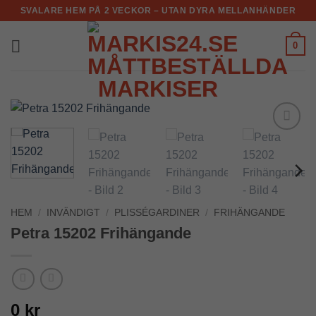
Skip
SVALARE HEM PÅ 2 VECKOR – UTAN DYRA MELLANHÄNDER
to
content
0
Add to
Wishlist
HEM
/
INVÄNDIGT
/
PLISSÉGARDINER
/
FRIHÄNGANDE
Petra 15202 Frihängande
0 kr