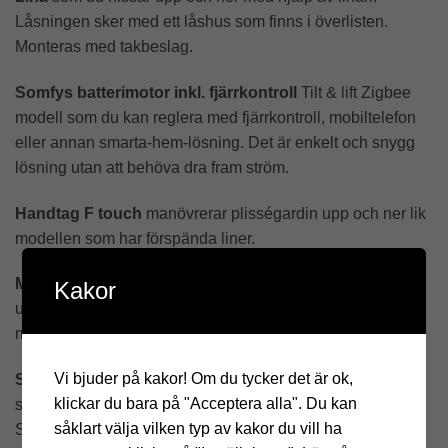
Låsningen sker med ett låshus som finns i överlisten.
Monteras med takbeslag.
Somfys batterimotor inkl. fjärrkontroll
Tilt & lift Zigbee
modell som du kan reglera med fjärrkontroll, mobiltelefon
eller annan smarta-hem-lösning. Det är enkelt och snygg
lösning utan att behöva dra fram ström.
Handtag F touch
manövrerar plisségardin upp och ner lik
modellen som har förspända liner.
Montering
: Enkel montering i vägg eller tak med hjälp av
Kakor
upphängningsbeslag. Beslagen är utformade för att ge ett
minimalt ljusinsläpp mellan karm och list.
Vi bjuder på kakor! Om du tycker det är ok,
Säkerhet:
Plisségardinen tillverkas alltid barnsäker som
klickar du bara på "Acceptera alla". Du kan
standard, enligt SS-EN 13120:2009+A1:2014 ”Invändiga
såklart välja vilken typ av kakor du vill ha
Solskydd – funktions och säkerhetskrav”. Därför är det