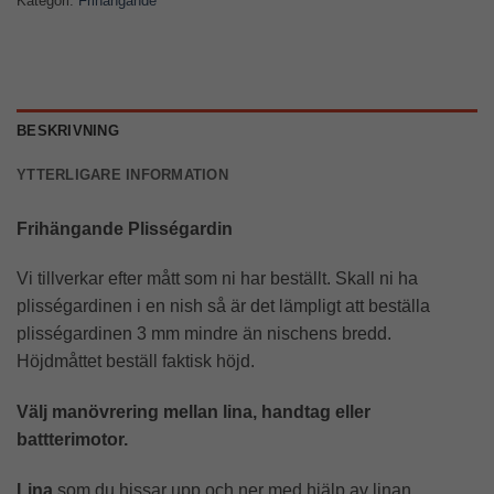
Kategori:
Frihängande
BESKRIVNING
YTTERLIGARE INFORMATION
Frihängande Plisségardin
Vi tillverkar efter mått som ni har beställt. Skall ni ha
plisségardinen i en nish så är det lämpligt att beställa
plisségardinen 3 mm mindre än nischens bredd.
Höjdmåttet beställ faktisk höjd.
Välj manövrering mellan lina, handtag eller
battterimotor.
Lina
som du hissar upp och ner med hjälp av linan.