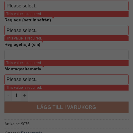
This value is required.
Reglage (sett innefrån)
This value is required.
Reglagehöjd (cm)
This value is required.
Montagealternativ
This value is required.
Petra 15202 Frihängande mängd
LÄGG TILL I VARUKORG
Artikelnr:
9075