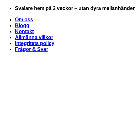
Skip
Svalare hem på 2 veckor – utan dyra mellanhänder
to
content
Om oss
Blogg
Kontakt
Allmänna villkor
Integritets policy
Frågor & Svar