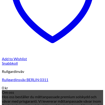
Add to Wishlist
Snabbkoll
Rullgardinväv
Rullgardinsväv BERLIN 0311
0
kr
Om oss
Hos oss beställer du måttanpassade premium solskydd och
vävar med prisgaranti. Vi levererar måttanpassade vävar inom