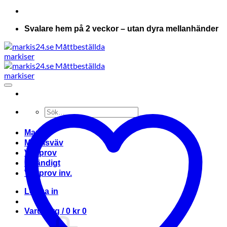
Svalare hem på 2 veckor – utan dyra mellanhänder
Sök
efter:
Markis
Markisväv
Vävprov
Invändigt
Vävprov inv.
Logga in
Varukorg /
0
kr
0