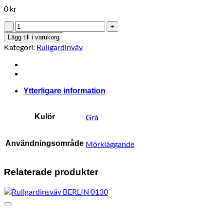
0
kr
Rullgardinsväv
Berlin
Lägg till i varukorg
C
Kategori:
Rullgardinväv
BO
5919
mängd
Ytterligare information
Kulör
Grå
Användningsområde
Mörkläggande
Relaterade produkter