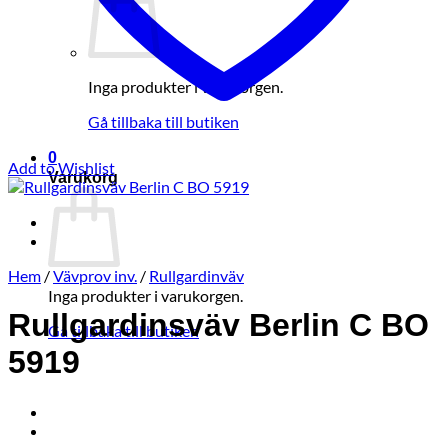
Inga produkter i varukorgen.
Gå tillbaka till butiken
0
Add to Wishlist
Varukorg
Hem
/
Vävprov inv.
/
Rullgardinväv
Inga produkter i varukorgen.
Rullgardinsväv Berlin C BO
Gå tillbaka till butiken
5919