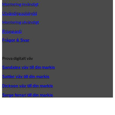
Montering invändigt
Utvändiga solskydd
Montering utvändigt
Prisgaranti
Frågor & Svar
Prova digitalt väv
Sandatex väv till din
markis
Sattler väv till din markis
Dickson väv till din markis
Serge ferrari till din markis
K