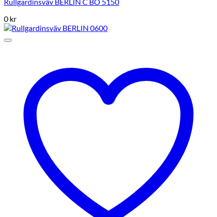
Rullgardinsväv BERLIN C BO 5150
0
kr