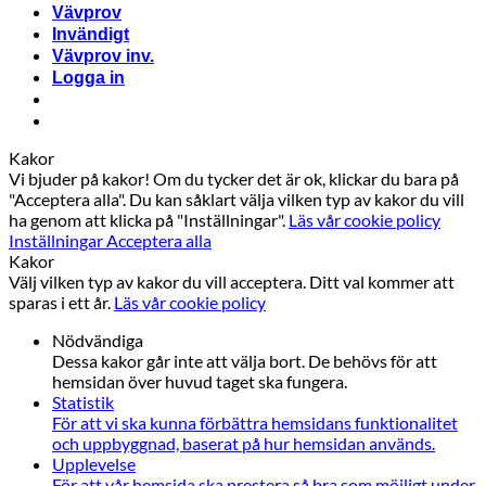
Vävprov
Invändigt
Vävprov inv.
Logga in
Kakor
Vi bjuder på kakor! Om du tycker det är ok, klickar du bara på
"Acceptera alla". Du kan såklart välja vilken typ av kakor du vill
ha genom att klicka på "Inställningar".
Läs vår cookie policy
Inställningar
Acceptera alla
Kakor
Välj vilken typ av kakor du vill acceptera. Ditt val kommer att
sparas i ett år.
Läs vår cookie policy
Nödvändiga
Dessa kakor går inte att välja bort. De behövs för att
hemsidan över huvud taget ska fungera.
Statistik
För att vi ska kunna förbättra hemsidans funktionalitet
och uppbyggnad, baserat på hur hemsidan används.
Upplevelse
För att vår hemsida ska prestera så bra som möjligt under