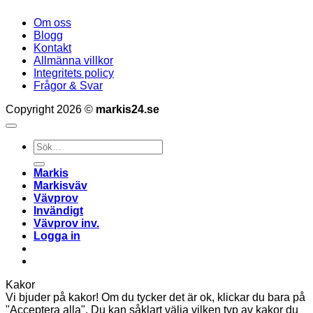
Om oss
Blogg
Kontakt
Allmänna villkor
Integritets policy
Frågor & Svar
Copyright 2026 ©
markis24.se
Sök
efter:
Markis
Markisväv
Vävprov
Invändigt
Vävprov inv.
Logga in
Kakor
Vi bjuder på kakor! Om du tycker det är ok, klickar du bara på
"Acceptera alla". Du kan såklart välja vilken typ av kakor du