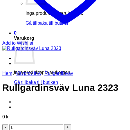
Inga produkter i varukorgen.
Gå tillbaka till butiken
0
Varukorg
Add to Wishlist
Inga produkter i varukorgen.
Hem
/
Vävprov inv.
/
Rullgardinväv
Gå tillbaka till butiken
Rullgardinsväv Luna 2323
0
kr
Rullgardinsväv