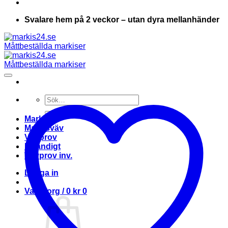
Svalare hem på 2 veckor – utan dyra mellanhänder
Sök
efter:
Markis
Markisväv
Vävprov
Invändigt
Vävprov inv.
Logga in
Varukorg /
0
kr
0