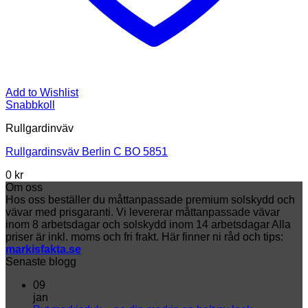
Add to Wishlist
Snabbkoll
Rullgardinväv
Rullgardinsväv Berlin C BO 5851
0
kr
Om oss
Hos oss beställer du måttanpassade premium solskydd och
vävar med prisgaranti. Vi levererar måttanpassade vävar
inom 8 arbetsdagar och solskydd inom 14 arbetsdagar Alla
priser är inkl. moms och fri frakt. Här finner ni råd och tips:
markisfakta.se
Senaste blogg
09
jan