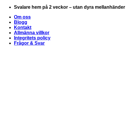
Skip
Svalare hem på 2 veckor – utan dyra mellanhänder
to
Om oss
content
Blogg
Kontakt
Allmänna villkor
Integritets policy
Frågor & Svar