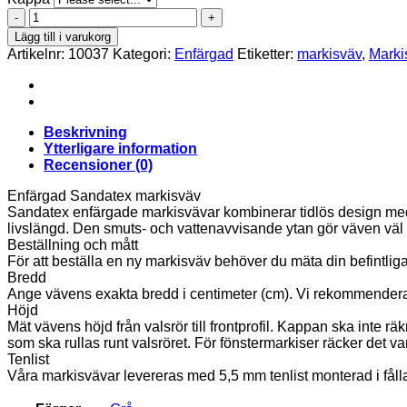
Sandatex
1400_712
Lägg till i varukorg
mängd
Artikelnr:
10037
Kategori:
Enfärgad
Etiketter:
markisväv
,
Marki
Beskrivning
Ytterligare information
Recensioner (0)
Enfärgad Sandatex markisväv
Sandatex enfärgade markisvävar kombinerar tidlös design med h
livslängd. Den smuts- och vattenavvisande ytan gör väven väl a
Beställning och mått
För att beställa en ny markisväv behöver du mäta din befintlig
Bredd
Ange vävens exakta bredd i centimeter (cm). Vi rekommenderar a
Höjd
Mät vävens höjd från valsrör till frontprofil. Kappan ska inte 
som ska rullas runt valsröret. För fönstermarkiser räcker det vanl
Tenlist
Våra markisvävar levereras med 5,5 mm tenlist monterad i fål