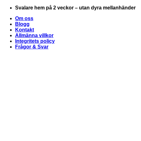
Skip
Svalare hem på 2 veckor – utan dyra mellanhänder
to
Om oss
content
Blogg
Kontakt
Allmänna villkor
Integritets policy
Frågor & Svar