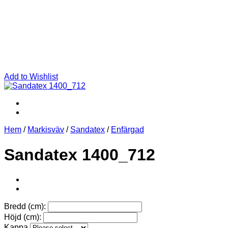
Add to Wishlist
Hem
/
Markisväv
/
Sandatex
/
Enfärgad
Sandatex 1400_712
Bredd (cm):
Höjd (cm):
Kappa