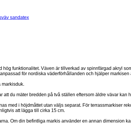
sväv sandatex
ög funktionalitet. Väven är tillverkad av spinnfärgad akryl so
npassad för nordiska väderförhållanden och hjälper markisen att 
a markisduk.
tt du mäter bredden på två ställen eftersom äldre vävar kan ha t
räknas med i höjdmåttet utan väljs separat. För terrassmarkiser r
igtvis att lägga till cirka 15 cm.
larna. Om din befintliga markis använder en annan dimension ka