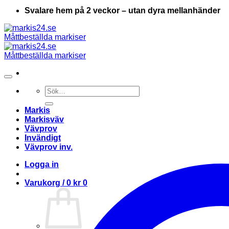
Svalare hem på 2 veckor – utan dyra mellanhänder
Sök
efter:
Markis
Markisväv
Vävprov
Invändigt
Vävprov inv.
Logga in
Varukorg /
0
kr
0