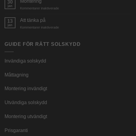
Montering
markis
30
&
jan
en
för
Kommentarer inaktiverade
inga
helt
Montering
kampanjer
ny
Att tänka på
13
look
jan
för
Kommentarer inaktiverade
Att
tänka
på
GUIDE FÖR RÄTT SOLSKYDD
Invändiga solskydd
Måttagning
Montering invändigt
Utvändiga solskydd
Montering utvändigt
Prisgaranti