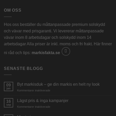
OM OSS
Hos oss beställer du måttanpassade premium solskydd
och vävar med prisgaranti. Vi levererar måttanpassade
vävar inom 8 arbetsdagar och solskydd inom 14
arbetsdagar Alla priser är inkl. moms och fri frakt. Här finner
ni råd och tips:
markisfakta.se
SENASTE BLOGG
Byt markisduk – ge din markis en helt ny look
09
jan
för
Kommentarer inaktiverade
Byt
markisduk
Lägst pris & inga kampanjer
16
–
sep
för
Kommentarer inaktiverade
ge
Lägst
din
pris