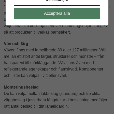
Lamellgardinen tillverkas alltid enligt standard SS-EN
13120:2009+A1:2014 ”Invändiga solskydd – funktions- och
säkerhetskrav”. Gardiner med dragstav eller motor är
Acceptera alla
barnsäkra eftersom inga lösa linor förekommer. Om du
väljer lina och kulkedja behöver monteringshöjden anges
så att produkten tillverkas barnsäkert.
Väv och färg
Väven finns med lamellbredd 89 eller 127 millimeter. Välj
mellan ett stort antal färger, strukturer och mönster – från
transparent till mörkläggande. Väv finns även med
reflekterande egenskaper och flamskydd. Komponenter
och lister kan väljas i vitt eller svart.
Monteringsbeslag
Du kan välja mellan takbeslag (standard) och tre olika
väggbeslag i justerbara längder. Vid beställning medföljer
rätt antal beslag till din lamellgardin.