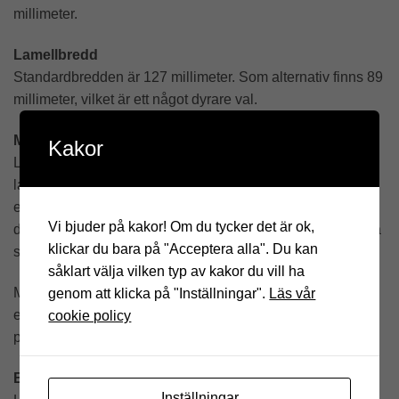
millimeter.
Lamellbredd
Standardbredden är 127 millimeter. Som alternativ finns 89
millimeter, vilket är ett något dyrare val.
Modell och manövrering
Kakor
Lamellgardinen finns i tre utföranden. Den kan ha
lamellpaket och reglage på samma sida, lamellpaket på
ena sidan och reglage på den motsatta, eller mittöppning
Vi bjuder på kakor! Om du tycker det är ok,
där två lamellpaket dras åt varsin sida med reglage på ena
klickar du bara på "Acceptera alla". Du kan
sidan.
såklart välja vilken typ av kakor du vill ha
Manövrering kan ske med lina och kulkedja, med dragstav
genom att klicka på "Inställningar".
Läs vår
eller med radiomotor och fjärrkontroll. Reglaget kan
cookie policy
placeras på vänster eller höger sida.
Barnsäkerhet
Inställningar