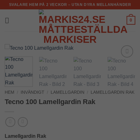
Skip
SVALARE HEM PÅ 2 VECKOR – UTAN DYRA MELLANHÄNDER
to
content
0
Add to
Wishlist
HEM
/
INVÄNDIGT
/
LAMELLGARDIN
/
LAMELLGARDIN RAK
Tecno 100 Lamellgardin Rak
Lamellgardin Rak