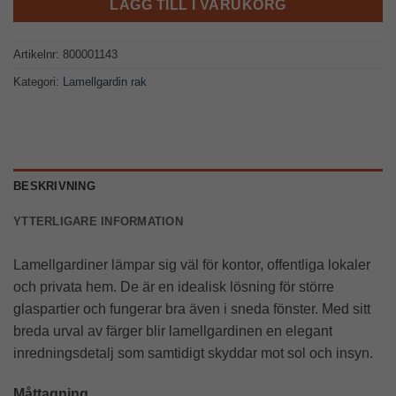
LÄGG TILL I VARUKORG
Artikelnr:
800001143
Kategori:
Lamellgardin rak
BESKRIVNING
YTTERLIGARE INFORMATION
Lamellgardiner lämpar sig väl för kontor, offentliga lokaler
och privata hem. De är en idealisk lösning för större
glaspartier och fungerar bra även i sneda fönster. Med sitt
breda urval av färger blir lamellgardinen en elegant
inredningsdetalj som samtidigt skyddar mot sol och insyn.
Måttagning