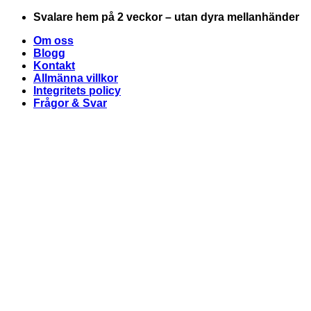
Skip
Svalare hem på 2 veckor – utan dyra mellanhänder
to
Om oss
content
Blogg
Kontakt
Allmänna villkor
Integritets policy
Frågor & Svar