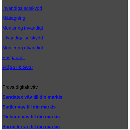
på
Invändiga solskydd
Måttagning
Montering invändigt
Utvändiga solskydd
Montering utvändigt
Prisgaranti
Frågor & Svar
Prova digitalt väv
Sandatex väv till din
markis
Sattler väv till din markis
Dickson väv till din markis
Serge ferrari till din markis