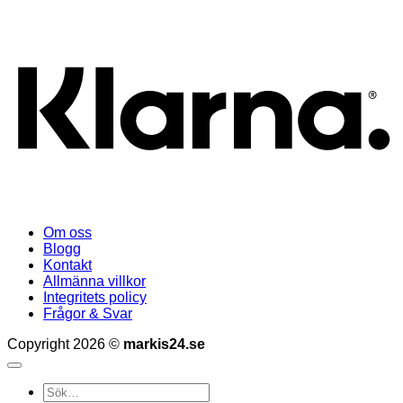
K
Om oss
Blogg
Kontakt
Allmänna villkor
Integritets policy
Frågor & Svar
Copyright 2026 ©
markis24.se
Sök