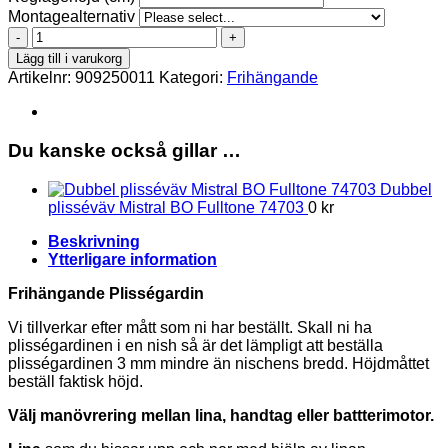
Montagealternativ
Tigris
pearl
Lägg till i varukorg
1462
Artikelnr:
909250011
Kategori:
Frihängande
Frihängande
mängd
Du kanske också gillar …
Dubbel
plisséväv Mistral BO Fulltone 74703
0
kr
Beskrivning
Ytterligare information
Frihängande Plisségardin
Vi tillverkar efter mått som ni har beställt. Skall ni ha
plisségardinen i en nish så är det lämpligt att beställa
plisségardinen 3 mm mindre än nischens bredd. Höjdmåttet
beställ faktisk höjd.
Välj manövrering mellan lina, handtag eller battterimotor.