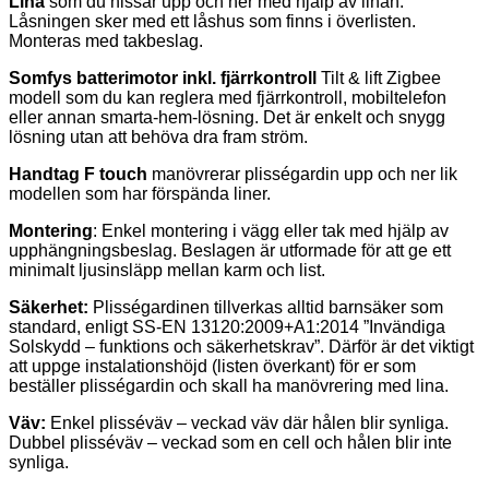
Lina
som du hissar upp och ner med hjälp av linan.
Låsningen sker med ett låshus som finns i överlisten.
Monteras med takbeslag.
Somfys batterimotor inkl. fjärrkontroll
Tilt & lift Zigbee
modell som du kan reglera med fjärrkontroll, mobiltelefon
eller annan smarta-hem-lösning. Det är enkelt och snygg
lösning utan att behöva dra fram ström.
Handtag F touch
manövrerar plisségardin upp och ner lik
modellen som har förspända liner.
Montering
: Enkel montering i vägg eller tak med hjälp av
upphängningsbeslag. Beslagen är utformade för att ge ett
minimalt ljusinsläpp mellan karm och list.
Säkerhet:
Plisségardinen tillverkas alltid barnsäker som
standard, enligt SS-EN 13120:2009+A1:2014 ”Invändiga
Solskydd – funktions och säkerhetskrav”. Därför är det viktigt
att uppge instalationshöjd (listen överkant) för er som
beställer plisségardin och skall ha manövrering med lina.
Väv:
Enkel plisséväv – veckad väv där hålen blir synliga.
Dubbel plisséväv – veckad som en cell och hålen blir inte
synliga.