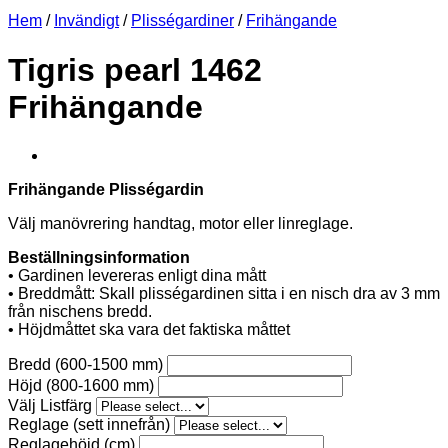
Hem
/
Invändigt
/
Plisségardiner
/
Frihängande
Tigris pearl 1462
Frihängande
Frihängande Plisségardin
Välj manövrering handtag, motor eller linreglage.
Beställningsinformation
• Gardinen levereras enligt dina mått
• Breddmått: Skall plisségardinen sitta i en nisch dra av 3 mm
från nischens bredd.
• Höjdmåttet ska vara det faktiska måttet
Bredd (600-1500 mm)
Höjd (800-1600 mm)
Välj Listfärg
Reglage (sett innefrån)
Reglagehöjd (cm)