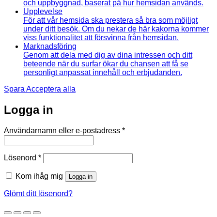
och uppbyggnad, baserat på hur hemsidan används.
Upplevelse
För att vår hemsida ska prestera så bra som möjligt
under ditt besök. Om du nekar de här kakorna kommer
viss funktionalitet att försvinna från hemsidan.
Marknadsföring
Genom att dela med dig av dina intressen och ditt
beteende när du surfar ökar du chansen att få se
personligt anpassat innehåll och erbjudanden.
Spara
Acceptera alla
Logga in
Obligatoriskt
Användarnamn eller e-postadress
*
Obligatoriskt
Lösenord
*
Kom ihåg mig
Logga in
Glömt ditt lösenord?