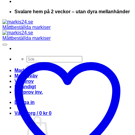
Svalare hem på 2 veckor – utan dyra mellanhänder
Sök
efter:
Markis
Markisväv
Vävprov
Invändigt
Vävprov inv.
Logga in
Varukorg /
0
kr
0