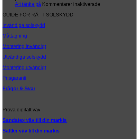
ny
för
Att tänka på
Kommentarer inaktiverade
look
Att
GUIDE FÖR RÄTT SOLSKYDD
tänka
på
Invändiga solskydd
Måttagning
Montering invändigt
Utvändiga solskydd
Montering utvändigt
Prisgaranti
Frågor & Svar
Prova digitalt väv
Sandatex väv till din
markis
Sattler väv till din markis