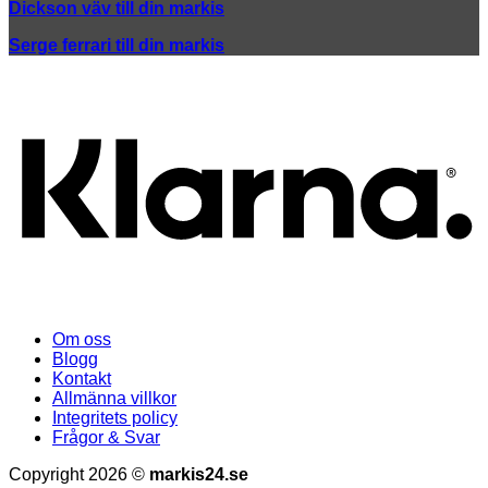
Dickson väv till din markis
Serge ferrari till din markis
K
Om oss
Blogg
Kontakt
Allmänna villkor
Integritets policy
Frågor & Svar
Copyright 2026 ©
markis24.se