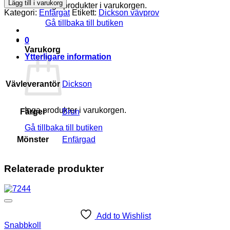
Lägg till i varukorg
Inga produkter i varukorgen.
Kategori:
Enfärgat
Etikett:
Dickson vävprov
Gå tillbaka till butiken
0
Varukorg
Ytterligare information
Vävleverantör
Dickson
Inga produkter i varukorgen.
Färger
Brun
Gå tillbaka till butiken
Mönster
Enfärgad
Relaterade produkter
Add to Wishlist
Snabbkoll