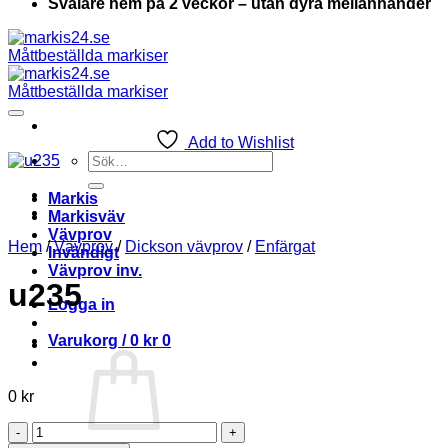
Svalare hem på 2 veckor – utan dyra mellanhänder
Add to Wishlist
Sök
efter:
Markis
Markisväv
Vävprov
Hem
/
Vävprov
/
Dickson vävprov
/
Enfärgat
Invändigt
Vävprov inv.
u235
Logga in
Varukorg /
0
kr
0
0
kr
u235
mängd