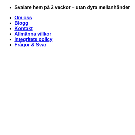
Skip
Svalare hem på 2 veckor – utan dyra mellanhänder
to
Om oss
content
Blogg
Kontakt
Allmänna villkor
Integritets policy
Frågor & Svar