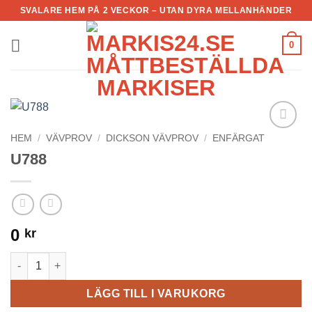
Skip
SVALARE HEM PÅ 2 VECKOR – UTAN DYRA MELLANHÄNDER
to
content
0
HEM
/
VÄVPROV
/
DICKSON VÄVPROV
/
ENFÄRGAT
Add to
Wishlist
U788
0
kr
U788 mängd
LÄGG TILL I VARUKORG