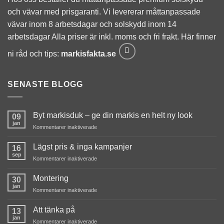
du nekar de
här kakorna
och vävar med prisgaranti. Vi levererar måttanpassade
kommer viss
vävar inom 8 arbetsdagar och solskydd inom 14
funktionalitet
att försvinna
arbetsdagar Alla priser är inkl. moms och fri frakt. Här finner
från
ni råd och tips:
markisfakta.se
hemsidan.
SENASTE BLOGG
Marknadsföring
Genom att dela
med dig av dina
intressen och ditt
Byt markisduk – ge din markis en helt ny look
09
beteende när du
jan
för
Kommentarer inaktiverade
surfar ökar du
Byt
chansen att få se
markisduk
Lägst pris & inga kampanjer
16
personligt
–
sep
för
Kommentarer inaktiverade
anpassat
ge
Lägst
innehåll och
din
pris
erbjudanden.
Montering
markis
30
&
jan
en
för
Kommentarer inaktiverade
inga
helt
Montering
kampanjer
ny
Att tänka på
13
look
jan
för
Kommentarer inaktiverade