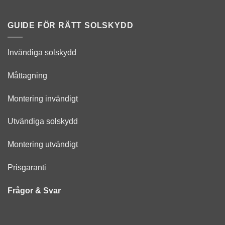
Att
tänka
på
GUIDE FÖR RÄTT SOLSKYDD
Invändiga solskydd
Måttagning
Montering invändigt
Utvändiga solskydd
Montering utvändigt
Prisgaranti
Frågor & Svar