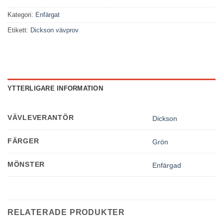
Kategori:
Enfärgat
Etikett:
Dickson vävprov
YTTERLIGARE INFORMATION
VÄVLEVERANTÖR
Dickson
Nödvändiga
FÄRGER
Grön
Dessa kakor
går inte att
välja bort. De
MÖNSTER
Enfärgad
behövs för att
hemsidan
över huvud
taget ska
fungera.
RELATERADE PRODUKTER