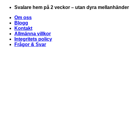
Skip
Svalare hem på 2 veckor – utan dyra mellanhänder
to
Om oss
content
Blogg
Kontakt
Allmänna villkor
Integritets policy
Frågor & Svar