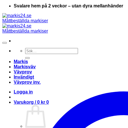
Svalare hem på 2 veckor – utan dyra mellanhänder
Sök
efter:
Markis
Markisväv
Vävprov
Invändigt
Vävprov inv.
Logga in
Varukorg /
0
kr
0