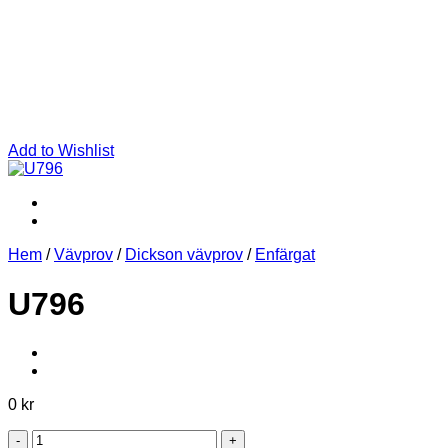
Add to Wishlist
Hem
/
Vävprov
/
Dickson vävprov
/
Enfärgat
U796
0
kr
U796