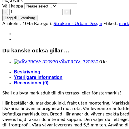
Höjd (cm):
Välj kappa
320930
mängd
Lägg till i varukorg
Artikelnr:
1045
Kategori:
Struktur - Urban Desgin
Etikett:
mark
Du kanske också gillar …
VÄVPROV: 320930
0
kr
Beskrivning
Ytterligare information
Recensioner (0)
Skall du byta markisduk till din terrass- eller fönstermarkis?
Här beställer du markisduk inkl. frakt utan montering. Markisdu
Dukarna är även impregnerad mot röta. Vår leverantör är Sattler
befintliga markisduken. Bredd Här anger du vävens exakta bred
vävens höjd räknar du inte med kappan. Den väljer du i ett eget
till frontprofil. Våra vävar levereras med 5,5 mm ten. Använd din