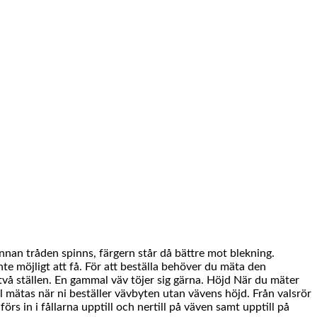
innan tråden spinns, färgern står då bättre mot blekning.
te möjligt att få. För att beställa behöver du mäta den
vå ställen. En gammal väv töjer sig gärna. Höjd När du mäter
l mätas när ni beställer vävbyten utan vävens höjd. Från valsrör
rs in i fållarna upptill och nertill på väven samt upptill på