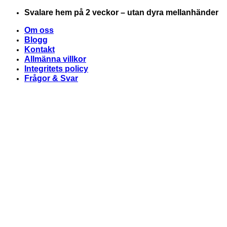
Skip
Svalare hem på 2 veckor – utan dyra mellanhänder
to
Om oss
content
Blogg
Kontakt
Allmänna villkor
Integritets policy
Frågor & Svar