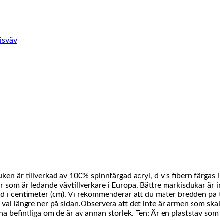
isväv
ken är tillverkad av 100% spinnfärgad acryl, d v s fibern färgas 
 som är ledande vävtillverkare i Europa. Bättre markisdukar är in
d i centimeter (cm). Vi rekommenderar att du mäter bredden på t
 val längre ner på sidan.Observera att det inte är armen som skal
a befintliga om de är av annan storlek. Ten: Är en plaststav som fö