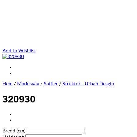
Add to Wishlist
Hem
/
Markisväv
/
Sattler
/
Struktur - Urban Desgin
320930
Bredd (cm):