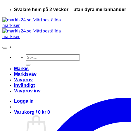
Svalare hem på 2 veckor – utan dyra mellanhänder
Sök
efter:
Markis
Markisväv
Vävprov
Invändigt
Vävprov inv.
Logga in
Varukorg /
0
kr
0