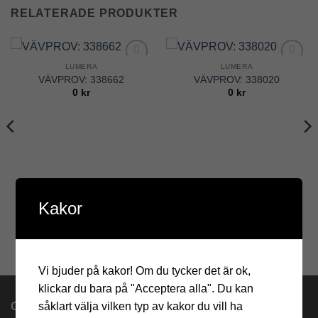
RELATERADE PRODUKTER
LUMERA
LUMERA
Add to
Add to
VÄVPROV: 338662
VÄVPROV: 338020
Wishlist
Wishlist
0
kr
0
kr
Kakor
Vi bjuder på kakor! Om du tycker det är ok,
klickar du bara på "Acceptera alla". Du kan
såklart välja vilken typ av kakor du vill ha
OM OSS