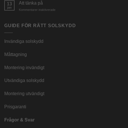
Att tänka på
13
look
jan
för
Kommentarer inaktiverade
Att
tänka
på
GUIDE FÖR RÄTT SOLSKYDD
Invändiga solskydd
Måttagning
Montering invändigt
Utvändiga solskydd
Montering utvändigt
Prisgaranti
Frågor & Svar