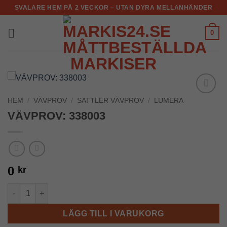
Skip
SVALARE HEM PÅ 2 VECKOR – UTAN DYRA MELLANHÄNDER
to
content
0
HEM
/
VÄVPROV
/
SATTLER VÄVPROV
/
LUMERA
Add to
Wishlist
VÄVPROV: 338003
0
kr
VÄVPROV: 338003 mängd
LÄGG TILL I VARUKORG