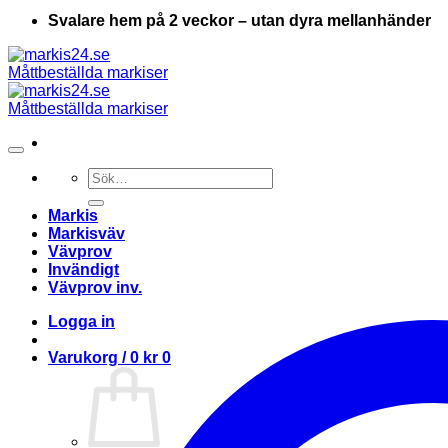
Svalare hem på 2 veckor – utan dyra mellanhänder
Sök
efter:
Markis
Markisväv
Vävprov
Invändigt
Vävprov inv.
Logga in
Varukorg /
0
kr
0