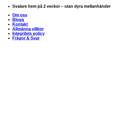
Skip
Svalare hem på 2 veckor – utan dyra mellanhänder
to
Om oss
content
Blogg
Kontakt
Allmänna villkor
Integritets policy
Frågor & Svar