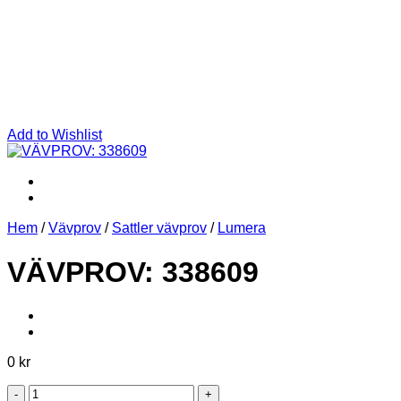
Add to Wishlist
Hem
/
Vävprov
/
Sattler vävprov
/
Lumera
VÄVPROV: 338609
0
kr
VÄVPROV: