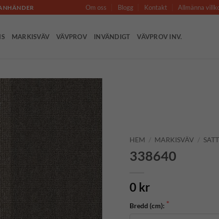
Om oss
Blogg
Kontakt
Allmänna villk
LLANHÄNDER
IS
MARKISVÄV
VÄVPROV
INVÄNDIGT
VÄVPROV INV.
Add to
Wishlist
HEM
/
MARKISVÄV
/
SATT
338640
0 kr
Bredd (cm):