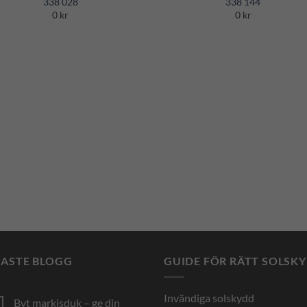
338 028
338 144
Wishlist
Wishl
0 kr
0 kr
NASTE BLOGG
GUIDE FÖR RÄTT SOLSK
Invändiga solskydd
Byt markisduk – ge din