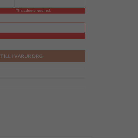
This value is required.
TILL I VARUKORG