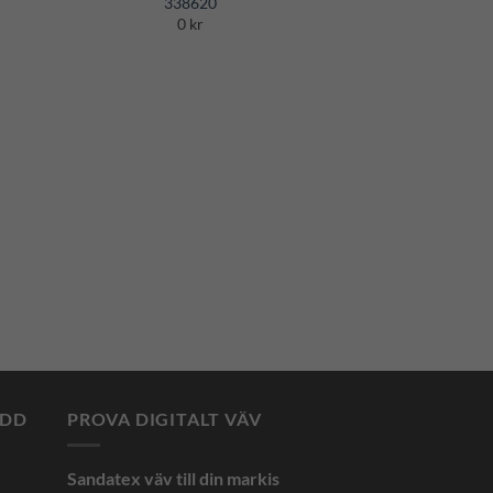
338620
ist
Wishlist
0 kr
YDD
PROVA DIGITALT VÄV
Sandatex väv till din
markis