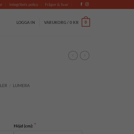
or
Integritets policy
Frågor & Svar
0
LOGGA IN
VARUKORG /
0
KR
LER
/
LUMERA
Höjd (cm):