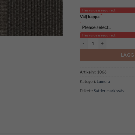
This value is required.
Välj kappa
This value is required.
338640 mängd
LÄGG 
Artikelnr:
1066
Kategori:
Lumera
Etikett:
Sattler markisväv