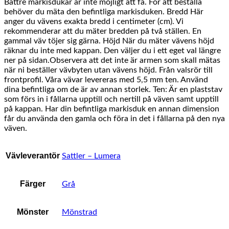
Bättre markisdukar är inte möjligt att få. För att beställa
behöver du mäta den befintliga markisduken. Bredd Här
anger du vävens exakta bredd i centimeter (cm). Vi
rekommenderar att du mäter bredden på två ställen. En
gammal väv töjer sig gärna. Höjd När du mäter vävens höjd
räknar du inte med kappan. Den väljer du i ett eget val längre
ner på sidan.Observera att det inte är armen som skall mätas
när ni beställer vävbyten utan vävens höjd. Från valsrör till
frontprofil. Våra vävar levereras med 5,5 mm ten. Använd
dina befintliga om de är av annan storlek. Ten: Är en plaststav
som förs in i fållarna upptill och nertill på väven samt upptill
på kappan. Har din befintliga markisduk en annan dimension
får du använda den gamla och föra in det i fållarna på den nya
väven.
Vävleverantör
Sattler – Lumera
Färger
Grå
Mönster
Mönstrad