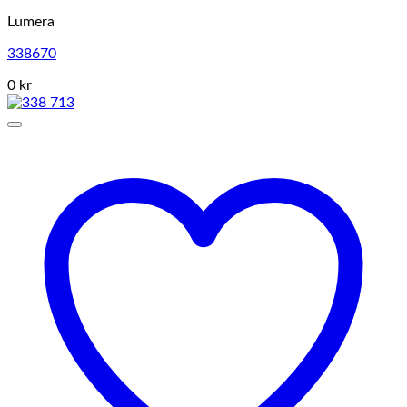
Lumera
338670
0 kr