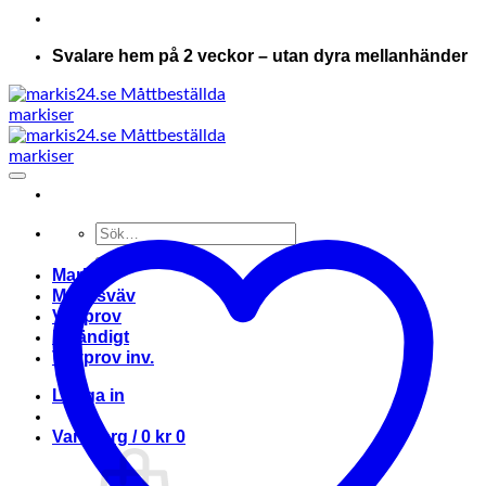
Svalare hem på 2 veckor – utan dyra mellanhänder
Sök
efter:
Markis
Markisväv
Vävprov
Invändigt
Vävprov inv.
Logga in
Varukorg /
0
kr
0