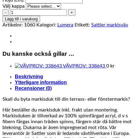
Höjd (cm):
Välj kappa
338643
mängd
Lägg till i varukorg
Artikelnr:
1060
Kategori:
Lumera
Etikett:
Sattler markisväv
Du kanske också gillar …
VÄVPROV: 338643
0
kr
Beskrivning
Ytterligare information
Recensioner (0)
Skall du byta markisduk till din terrass- eller fönstermarkis?
Här beställer du markisduk inkl. frakt utan montering.
Markisduken är tillverkad av 100% spinnfärgad acryl, d v s
fibern färgas innan tråden spinns, färgern står då bättre mot
blekning. Dukarna är även impregnerad mot röta. Vår
leverantör är Sattler som är ledande vävtillverkare i Europa.