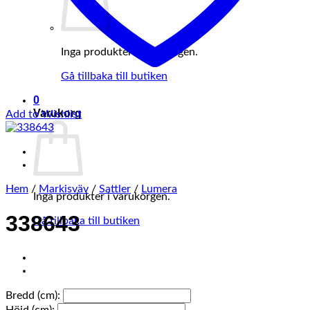
Inga produkter i varukorgen.
Gå tillbaka till butiken
0
Varukorg
Add to Wishlist
Hem
/
Markisväv
/
Sattler
/
Lumera
Inga produkter i varukorgen.
338643
Gå tillbaka till butiken
Bredd (cm):