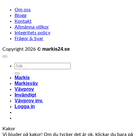
Om oss
Blogg
Kontakt
Allmänna villkor
Integritets policy
Frågor & Svar
markis24.se
Copyright 2026 ©
Sök
efter:
Markis
Markisväv
Vävprov
Invändigt
Vävprov inv.
Logga in
Kakor
Vi bjuder på kakor! Om du tycker det är ok, klickar du bara på