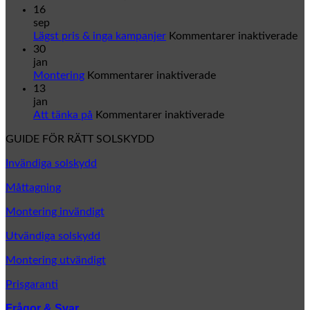
Byt
16
markisduk
sep
–
fö
Lägst pris & inga kampanjer
Kommentarer inaktiverade
ge
Lä
30
din
pr
jan
markis
för
&
Montering
Kommentarer inaktiverade
en
Montering
in
13
helt
ka
jan
ny
för
Att tänka på
Kommentarer inaktiverade
look
Att
GUIDE FÖR RÄTT SOLSKYDD
tänka
på
Invändiga solskydd
Måttagning
Montering invändigt
Utvändiga solskydd
Montering utvändigt
Prisgaranti
Frågor & Svar