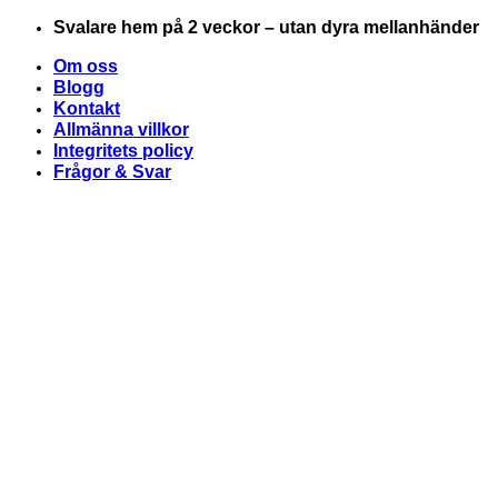
Skip
Svalare hem på 2 veckor – utan dyra mellanhänder
to
Om oss
content
Blogg
Kontakt
Allmänna villkor
Integritets policy
Frågor & Svar