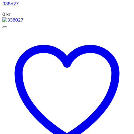
338627
0 kr