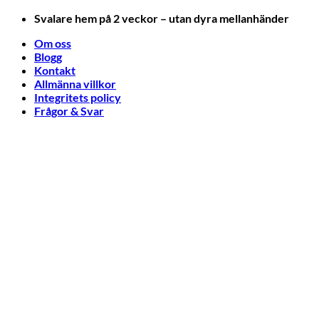
Skip
Svalare hem på 2 veckor – utan dyra mellanhänder
to
Om oss
content
Blogg
Kontakt
Allmänna villkor
Integritets policy
Frågor & Svar