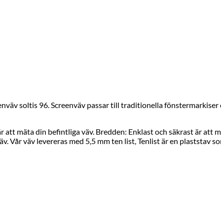
enväv soltis 96. Screenväv passar till traditionella fönstermarkiser 
 att mäta din befintliga väv. Bredden: Enklast och säkrast är att mä
. Vår väv levereras med 5,5 mm ten list, Tenlist är en plaststav som 