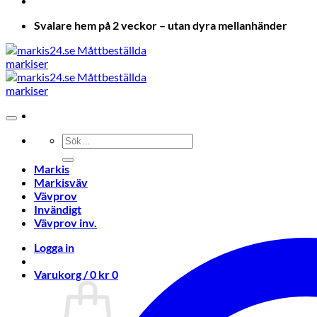
Svalare hem på 2 veckor – utan dyra mellanhänder
Sök
efter:
Markis
Markisväv
Vävprov
Invändigt
Vävprov inv.
Logga in
Varukorg /
0
kr
0