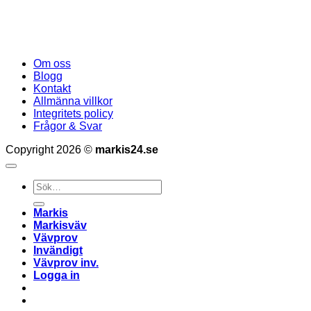
Om oss
Blogg
Kontakt
Allmänna villkor
Integritets policy
Frågor & Svar
Copyright 2026 ©
markis24.se
Sök
efter:
Markis
Markisväv
Vävprov
Invändigt
Vävprov inv.
Logga in