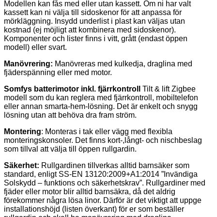
Modellen kan fås med eller utan kassett. Om ni har valt
kassett kan ni välja till sidoskenor för att anpassa för
mörkläggning. Insydd underlist i plast kan väljas utan
kostnad (ej möjligt att kombinera med sidoskenor).
Komponenter och lister finns i vitt, grått (endast öppen
modell) eller svart.
Manövrering:
Manövreras med kulkedja, draglina med
fjäderspänning eller med motor.
Somfys batterimotor inkl. fjärrkontroll
Tilt & lift Zigbee
modell som du kan reglera med fjärrkontroll, mobiltelefon
eller annan smarta-hem-lösning. Det är enkelt och snygg
lösning utan att behöva dra fram ström.
Montering
: Monteras i tak eller vägg med flexibla
monteringskonsoler. Det finns kort-,långt- och nischbeslag
som tillval att välja till öppen rullgardin.
Säkerhet:
Rullgardinen tillverkas alltid barnsäker som
standard, enligt SS-EN 13120:2009+A1:2014 ”Invändiga
Solskydd – funktions och säkerhetskrav”. Rullgardiner med
fjäder eller motor blir alltid barnsäkra, då det aldrig
förekommer några lösa linor. Därför är det viktigt att uppge
installationshöjd (listen överkant) för er som beställer