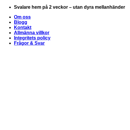
Skip
Svalare hem på 2 veckor – utan dyra mellanhänder
to
Om oss
content
Blogg
Kontakt
Allmänna villkor
Integritets policy
Frågor & Svar