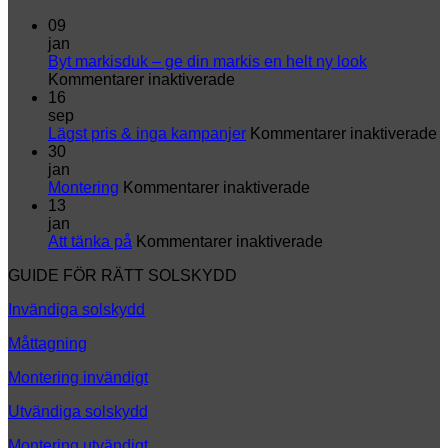
09
jan
Byt markisduk – ge din markis en helt ny look
för
Kommentarer inaktiverade
Byt
16
markisduk
sep
–
fö
Lägst pris & inga kampanjer
Kommentarer inaktiverade
ge
L
30
din
p
jan
markis
för
&
Montering
Kommentarer inaktiverade
en
Montering
i
13
helt
k
jan
ny
för
Att tänka på
Kommentarer inaktiverade
look
Att
GUIDE FÖR RÄTT SOLSKYDD
tänka
på
Invändiga solskydd
Måttagning
Montering invändigt
Utvändiga solskydd
Montering utvändigt