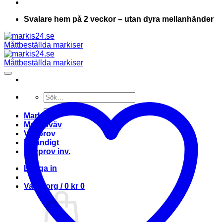
Svalare hem på 2 veckor – utan dyra mellanhänder
Sök
efter:
Markis
Markisväv
Vävprov
Invändigt
Vävprov inv.
Logga in
Varukorg /
0
kr
0