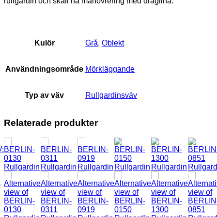
rullgardin och skall ha manövrering med draglina.
Kulör
Grå
,
Oblekt
Användningsområde
Mörkläggande
Typ av väv
Rullgardinsväv
Relaterade produkter