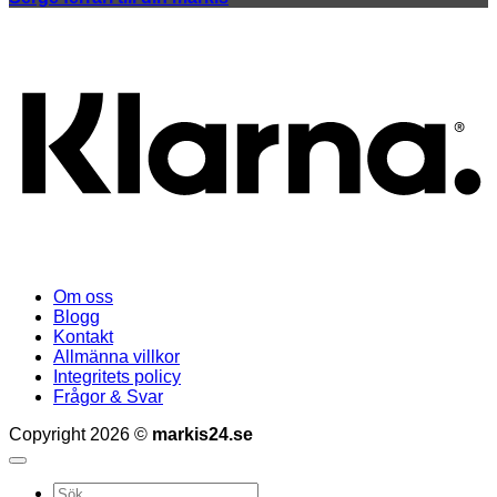
K
Om oss
Blogg
Kontakt
Allmänna villkor
Integritets policy
Frågor & Svar
Copyright 2026 ©
markis24.se
Sök