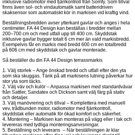
inklusive radiomotor med fjärrkontroll från Somfy. Som tillval
finns även sol- och vindautomatik samt batteridriven
skaksensor som automatiskt kör in markisen vid kraftig vind.
Beställningsbredden avser ytterkant gavlar och anges i hela
centimeter. FA 44 Design kan beställas i bredder mellan
200–700 cm och med utfall upp till 400 cm. Skyddstak
inklusive gavlar bygger totalt 6 cm mer än vald markisbredd.
Exempelvis får en markis med bredd 600 cm en totalbredd
på 606 cm med skyddstak och gavlar monterade.
Så beställer du din FA 44 Design terrassmarkis
1. Välj storlek – Ange önskad bredd och utfall efter den yta
som ska skuggas. Tänk på att markisens lutning påverkar hur
stor yta som täcks.
2. Välj väv och kulör – Anpassa markisen med standardvävar
från Sattler, Sandatex och Dickson samt välj färg på stativ
och detaljer.
3. Välj manövrering och tillval – Komplettera med manuell
vev, trådbunden motor, radiomotor med fjärrkontroll,
skyddstak eller automatik för ökad komfort och säkerhet.
4. Montering – Markisen kan monteras på vägg eller i tak och
levereras med tydliga monteringsanvisningar.
5. Beställning och leverans – När beställningen är klar