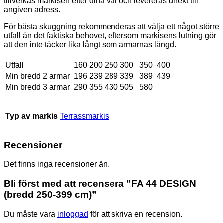
tillverkas markisen efter dina val och levereras direkt till
angiven adress.
För bästa skuggning rekommenderas att välja ett något större
utfall än det faktiska behovet, eftersom markisens lutning gör
att den inte täcker lika långt som armarnas längd.
Utfall
160
200
250
300
350
400
Min bredd 2 armar
196
239
289
339
389
439
Min bredd 3 armar
290
355
430
505
580
Typ av markis
Terrassmarkis
Recensioner
Det finns inga recensioner än.
Bli först med att recensera ”FA 44 DESIGN
(bredd 250-399 cm)”
Du måste vara
inloggad
för att skriva en recension.