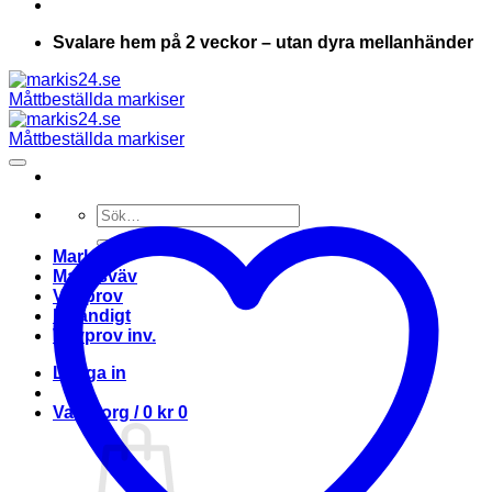
Svalare hem på 2 veckor – utan dyra mellanhänder
Sök
efter:
Markis
Markisväv
Vävprov
Invändigt
Vävprov inv.
Logga in
Varukorg /
0
kr
0