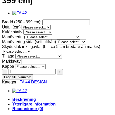
399 cm)
Bredd (250 - 399 cm):
Utfall (cm)
Kulör stativ
Manövrering
Manövrering sida (sett utifrån)
Skyddstak inkl. gavlar (blir ca 5 cm bredare än markis)
Tillägg
Markisväv
Kappa
FA
44
Lägg till i varukorg
DESIGN
Kategori:
FA 44 DESIGN
(bredd
250-
399
cm)
Beskrivning
mängd
Ytterligare information
Recensioner (0)