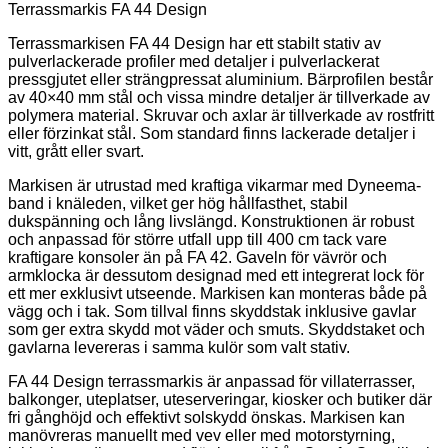
Terrassmarkis FA 44 Design
Terrassmarkisen FA 44 Design har ett stabilt stativ av
pulverlackerade profiler med detaljer i pulverlackerat
pressgjutet eller strängpressat aluminium. Bärprofilen består
av 40×40 mm stål och vissa mindre detaljer är tillverkade av
polymera material. Skruvar och axlar är tillverkade av rostfritt
eller förzinkat stål. Som standard finns lackerade detaljer i
vitt, grått eller svart.
Markisen är utrustad med kraftiga vikarmar med Dyneema-
band i knäleden, vilket ger hög hållfasthet, stabil
dukspänning och lång livslängd. Konstruktionen är robust
och anpassad för större utfall upp till 400 cm tack vare
kraftigare konsoler än på FA 42. Gaveln för vävrör och
armklocka är dessutom designad med ett integrerat lock för
ett mer exklusivt utseende. Markisen kan monteras både på
vägg och i tak. Som tillval finns skyddstak inklusive gavlar
som ger extra skydd mot väder och smuts. Skyddstaket och
gavlarna levereras i samma kulör som valt stativ.
FA 44 Design terrassmarkis är anpassad för villaterrasser,
balkonger, uteplatser, uteserveringar, kiosker och butiker där
fri gånghöjd och effektivt solskydd önskas. Markisen kan
manövreras manuellt med vev eller med motorstyrning,