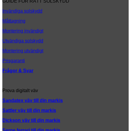
GUIDE FÖR RÄTT SOLSKYDD
tänka
på
Invändiga solskydd
Måttagning
Montering invändigt
Utvändiga solskydd
Montering utvändigt
Prisgaranti
Frågor & Svar
Prova digitalt väv
Sandatex väv till din
markis
Sattler väv till din markis
Dickson väv till din markis
Serge ferrari till din markis