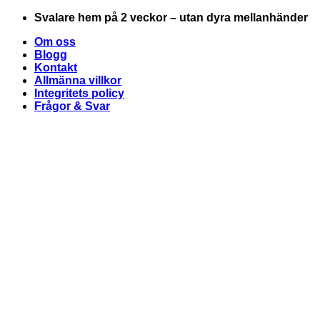
Skip
Svalare hem på 2 veckor – utan dyra mellanhänder
to
Om oss
content
Blogg
Kontakt
Allmänna villkor
Integritets policy
Frågor & Svar