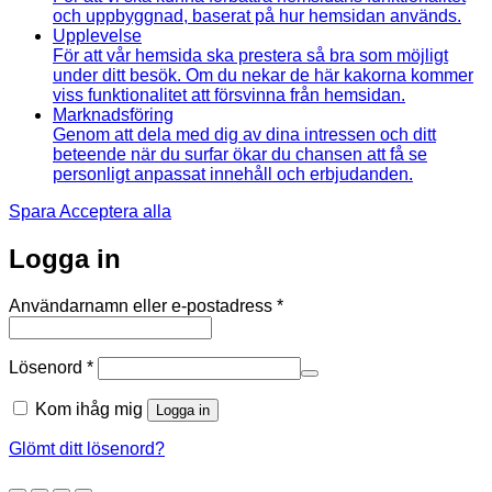
och uppbyggnad, baserat på hur hemsidan används.
Upplevelse
För att vår hemsida ska prestera så bra som möjligt
under ditt besök. Om du nekar de här kakorna kommer
viss funktionalitet att försvinna från hemsidan.
Marknadsföring
Genom att dela med dig av dina intressen och ditt
beteende när du surfar ökar du chansen att få se
personligt anpassat innehåll och erbjudanden.
Spara
Acceptera alla
Logga in
Obligatoriskt
Användarnamn eller e-postadress
*
Obligatoriskt
Lösenord
*
Kom ihåg mig
Logga in
Glömt ditt lösenord?