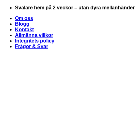
Skip
Svalare hem på 2 veckor – utan dyra mellanhänder
to
Om oss
content
Blogg
Kontakt
Allmänna villkor
Integritets policy
Frågor & Svar