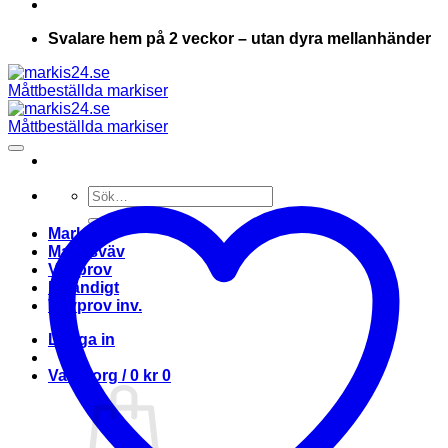
Svalare hem på 2 veckor – utan dyra mellanhänder
Sök
efter:
Markis
Markisväv
Vävprov
Invändigt
Vävprov inv.
Logga in
Varukorg /
0
kr
0