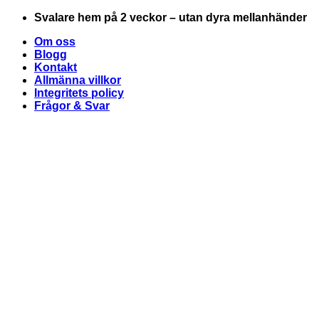
Skip
Svalare hem på 2 veckor – utan dyra mellanhänder
to
Om oss
content
Blogg
Kontakt
Allmänna villkor
Integritets policy
Frågor & Svar