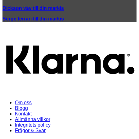
Dickson väv till din markis
Serge ferrari till din markis
K
Om oss
Blogg
Kontakt
Allmänna villkor
Integritets policy
Frågor & Svar