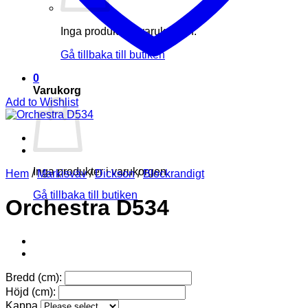
Inga produkter i varukorgen.
Gå tillbaka till butiken
0
Varukorg
Add to Wishlist
Inga produkter i varukorgen.
Hem
/
Markisväv
/
Dickson
/
Blockrandigt
Gå tillbaka till butiken
Orchestra D534
Bredd (cm):
Höjd (cm):
Kappa