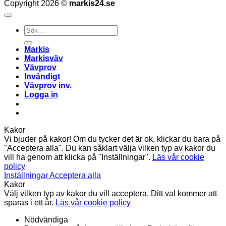
Copyright 2026 ©
markis24.se
Sök
efter:
Markis
Markisväv
Vävprov
Invändigt
Vävprov inv.
Logga in
Kakor
Vi bjuder på kakor! Om du tycker det är ok, klickar du bara på
"Acceptera alla". Du kan såklart välja vilken typ av kakor du
vill ha genom att klicka på "Inställningar".
Läs vår cookie
policy
Inställningar
Acceptera alla
Kakor
Välj vilken typ av kakor du vill acceptera. Ditt val kommer att
sparas i ett år.
Läs vår cookie policy
Nödvändiga