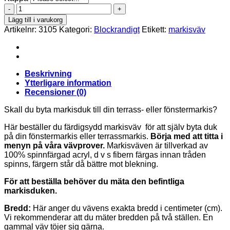
Orchestra
D534
Lägg till i varukorg
mängd
Artikelnr:
3105
Kategori:
Blockrandigt
Etikett:
markisväv
Beskrivning
Ytterligare information
Recensioner (0)
Skall du byta markisduk till din terrass- eller fönstermarkis?
Här beställer du färdigsydd markisväv för att själv byta duk
på din fönstermarkis eller terrassmarkis.
Börja med att titta i
menyn på våra vävprover.
Markisväven är tillverkad av
100% spinnfärgad acryl, d v s fibern färgas innan tråden
spinns, färgern står då bättre mot blekning.
För att beställa behöver du mäta den befintliga
markisduken.
Bredd:
Här anger du vävens exakta bredd i centimeter (cm).
Vi rekommenderar att du mäter bredden på två ställen. En
gammal väv töjer sig gärna.