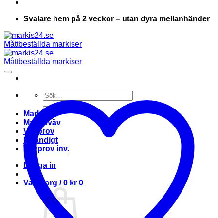
Svalare hem på 2 veckor – utan dyra mellanhänder
Sök
efter:
Markis
Markisväv
Vävprov
Invändigt
Vävprov inv.
Logga in
Varukorg /
0
kr
0