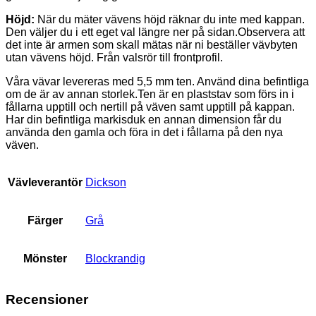
Höjd:
När du mäter vävens höjd räknar du inte med kappan.
Den väljer du i ett eget val längre ner på sidan.Observera att
det inte är armen som skall mätas när ni beställer vävbyten
utan vävens höjd. Från valsrör till frontprofil.
Våra vävar levereras med 5,5 mm ten. Använd dina befintliga
om de är av annan storlek.Ten är en plaststav som förs in i
fållarna upptill och nertill på väven samt upptill på kappan.
Har din befintliga markisduk en annan dimension får du
använda den gamla och föra in det i fållarna på den nya
väven.
Vävleverantör
Dickson
Färger
Grå
Mönster
Blockrandig
Recensioner