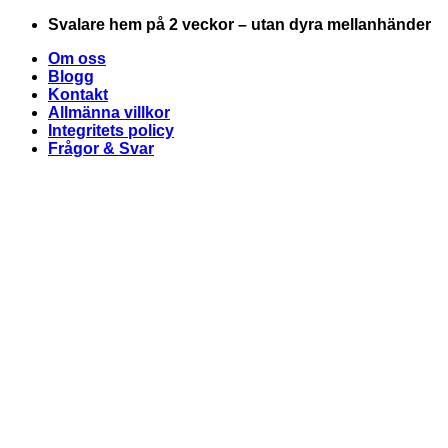
Skip
Svalare hem på 2 veckor – utan dyra mellanhänder
to
Om oss
content
Blogg
Kontakt
Allmänna villkor
Integritets policy
Frågor & Svar