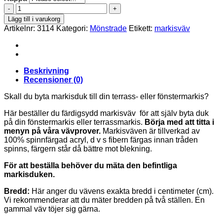
Orchestra
D543
Lägg till i varukorg
mängd
Artikelnr:
3114
Kategori:
Mönstrade
Etikett:
markisväv
Beskrivning
Recensioner (0)
Skall du byta markisduk till din terrass- eller fönstermarkis?
Här beställer du färdigsydd markisväv för att själv byta duk
på din fönstermarkis eller terrassmarkis.
Börja med att titta i
menyn på våra vävprover.
Markisväven är tillverkad av
100% spinnfärgad acryl, d v s fibern färgas innan tråden
spinns, färgern står då bättre mot blekning.
För att beställa behöver du mäta den befintliga
markisduken.
Bredd:
Här anger du vävens exakta bredd i centimeter (cm).
Vi rekommenderar att du mäter bredden på två ställen. En
gammal väv töjer sig gärna.