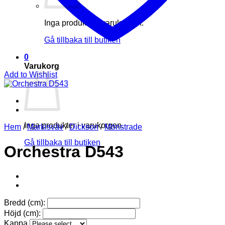
Inga produkter i varukorgen.
Gå tillbaka till butiken
0
Varukorg
Add to Wishlist
Inga produkter i varukorgen.
Hem
/
Markisväv
/
Dickson
/
Mönstrade
Gå tillbaka till butiken
Orchestra D543
Bredd (cm):
Höjd (cm):
Kappa