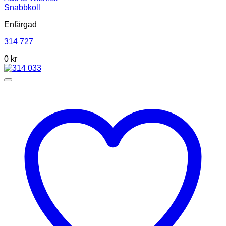
Snabbkoll
Enfärgad
314 727
0 kr