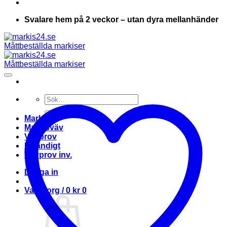
Svalare hem på 2 veckor – utan dyra mellanhänder
Sök
efter:
Markis
Markisväv
Vävprov
Invändigt
Vävprov inv.
Logga in
Varukorg /
0
kr
0