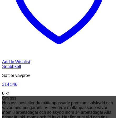
Add to Wishlist
Snabbkoll
Sattler vävprov
314 546
0 kr
Om oss
Hos oss beställer du måttanpassade premium solskydd och
vävar med prisgaranti. Vi levererar måttanpassade vävar
inom 8 arbetsdagar och solskydd inom 14 arbetsdagar Alla
priser är inkl. moms och fri frakt. Här finner ni råd och tips: