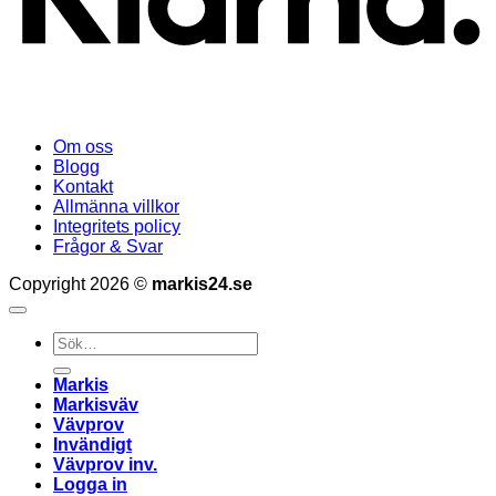
Om oss
Blogg
Kontakt
Allmänna villkor
Integritets policy
Frågor & Svar
Copyright 2026 ©
markis24.se
Sök
efter:
Markis
Markisväv
Vävprov
Invändigt
Vävprov inv.
Logga in