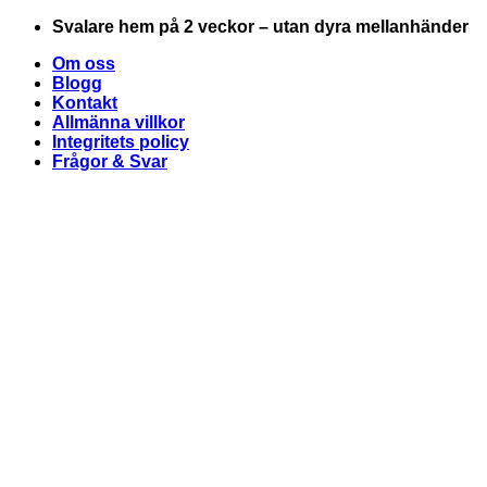
Skip
Svalare hem på 2 veckor – utan dyra mellanhänder
to
Om oss
content
Blogg
Kontakt
Allmänna villkor
Integritets policy
Frågor & Svar