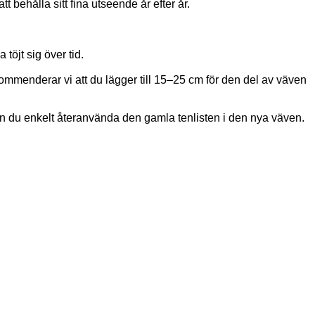
behålla sitt fina utseende år efter år.
öjt sig över tid.
ekommenderar vi att du lägger till 15–25 cm för den del av väven
n du enkelt återanvända den gamla tenlisten i den nya väven.