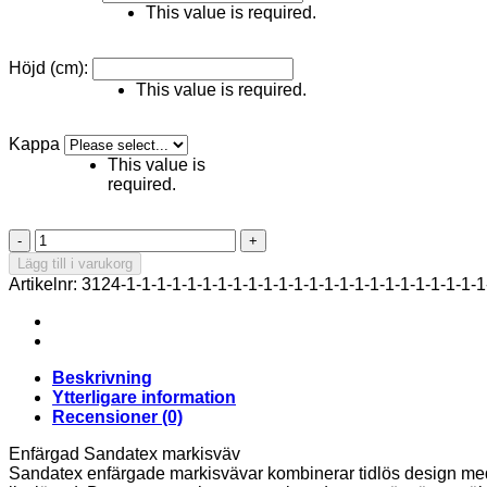
This value is required.
Höjd (cm):
This value is required.
Kappa
This value is
required.
Sandatex
15-
Lägg till i varukorg
14
Artikelnr:
3124-1-1-1-1-1-1-1-1-1-1-1-1-1-1-1-1-1-1-1-1-1-1-1-1
mängd
Beskrivning
Ytterligare information
Recensioner (0)
Enfärgad Sandatex markisväv
Sandatex enfärgade markisvävar kombinerar tidlös design med h