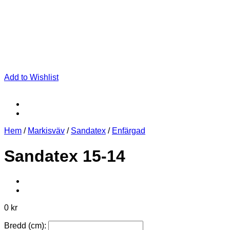
Add to Wishlist
Hem
/
Markisväv
/
Sandatex
/
Enfärgad
Sandatex 15-14
0 kr
Bredd (cm):