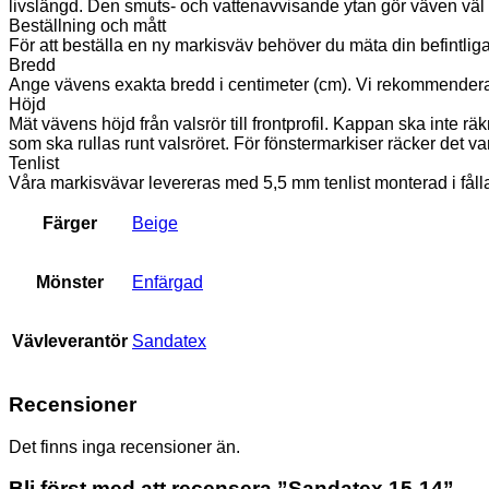
livslängd. Den smuts- och vattenavvisande ytan gör väven väl a
Beställning och mått
För att beställa en ny markisväv behöver du mäta din befintlig
Bredd
Ange vävens exakta bredd i centimeter (cm). Vi rekommenderar a
Höjd
Mät vävens höjd från valsrör till frontprofil. Kappan ska inte 
som ska rullas runt valsröret. För fönstermarkiser räcker det vanl
Tenlist
Våra markisvävar levereras med 5,5 mm tenlist monterad i fål
Färger
Beige
Mönster
Enfärgad
Vävleverantör
Sandatex
Recensioner
Det finns inga recensioner än.
Bli först med att recensera ”Sandatex 15-14”