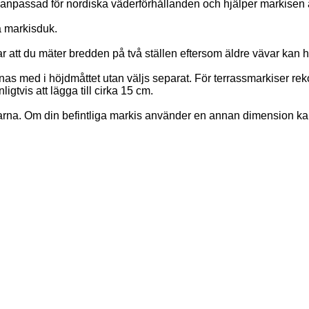
npassad för nordiska väderförhållanden och hjälper markisen att 
a markisduk.
tt du mäter bredden på två ställen eftersom äldre vävar kan ha t
räknas med i höjdmåttet utan väljs separat. För terrassmarkiser r
igtvis att lägga till cirka 15 cm.
larna. Om din befintliga markis använder en annan dimension ka