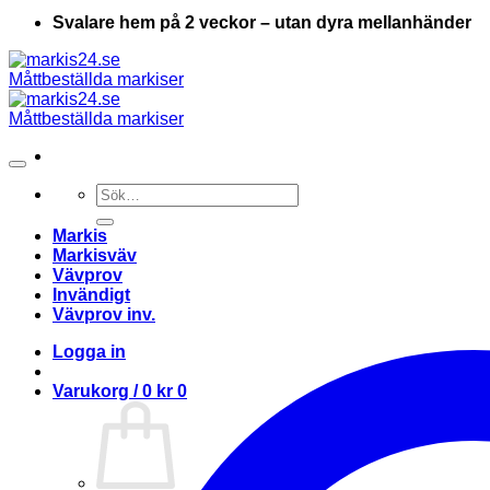
Svalare hem på 2 veckor – utan dyra mellanhänder
Sök
efter:
Markis
Markisväv
Vävprov
Invändigt
Vävprov inv.
Logga in
Varukorg /
0
kr
0