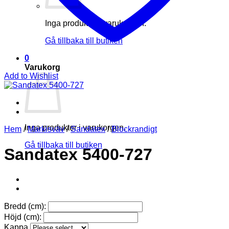
Inga produkter i varukorgen.
Gå tillbaka till butiken
0
Varukorg
Add to Wishlist
Inga produkter i varukorgen.
Hem
/
Markisväv
/
Sandatex
/
Blockrandigt
Gå tillbaka till butiken
Sandatex 5400-727
Bredd (cm):
Höjd (cm):
Kappa