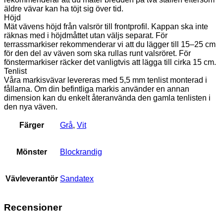
äldre vävar kan ha töjt sig över tid.
Höjd
Mät vävens höjd från valsrör till frontprofil. Kappan ska inte
räknas med i höjdmåttet utan väljs separat. För
terrassmarkiser rekommenderar vi att du lägger till 15–25 cm
för den del av väven som ska rullas runt valsröret. För
fönstermarkiser räcker det vanligtvis att lägga till cirka 15 cm.
Tenlist
Våra markisvävar levereras med 5,5 mm tenlist monterad i
fållarna. Om din befintliga markis använder en annan
dimension kan du enkelt återanvända den gamla tenlisten i
den nya väven.
Färger
Grå
,
Vit
Mönster
Blockrandig
Vävleverantör
Sandatex
Recensioner