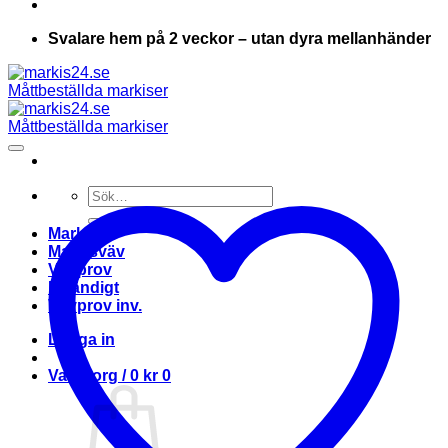
Svalare hem på 2 veckor – utan dyra mellanhänder
Sök
efter:
Markis
Markisväv
Vävprov
Invändigt
Vävprov inv.
Logga in
Varukorg /
0
kr
0