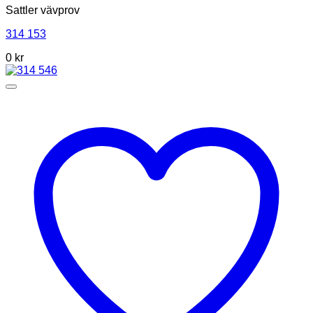
Sattler vävprov
314 153
0 kr