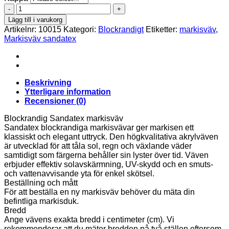
Sandatex
5400-
Lägg till i varukorg
727
Artikelnr:
10015
Kategori:
Blockrandigt
Etiketter:
markisväv
,
mängd
Markisväv sandatex
Beskrivning
Ytterligare information
Recensioner (0)
Blockrandig Sandatex markisväv
Sandatex blockrandiga markisvävar ger markisen ett
klassiskt och elegant uttryck. Den högkvalitativa akrylväven
är utvecklad för att tåla sol, regn och växlande väder
samtidigt som färgerna behåller sin lyster över tid. Väven
erbjuder effektiv solavskärmning, UV-skydd och en smuts-
och vattenavvisande yta för enkel skötsel.
Beställning och mått
För att beställa en ny markisväv behöver du mäta din
befintliga markisduk.
Bredd
Ange vävens exakta bredd i centimeter (cm). Vi
rekommenderar att du mäter bredden på två ställen eftersom