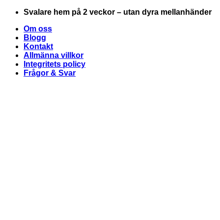
Skip
Svalare hem på 2 veckor – utan dyra mellanhänder
to
Om oss
content
Blogg
Kontakt
Allmänna villkor
Integritets policy
Frågor & Svar