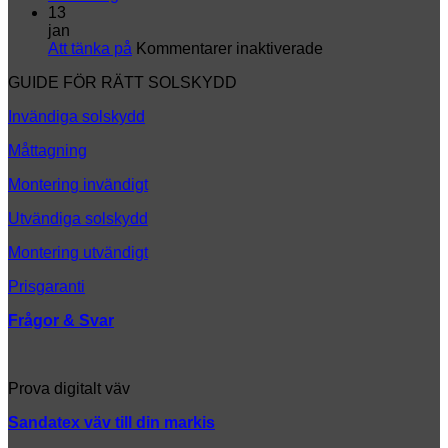
en
Montering
i
13
helt
k
jan
ny
för
Att tänka på
Kommentarer inaktiverade
look
Att
GUIDE FÖR RÄTT SOLSKYDD
tänka
på
Invändiga solskydd
Måttagning
Montering invändigt
Utvändiga solskydd
Montering utvändigt
Prisgaranti
Frågor & Svar
Prova digitalt väv
Sandatex väv till din
markis