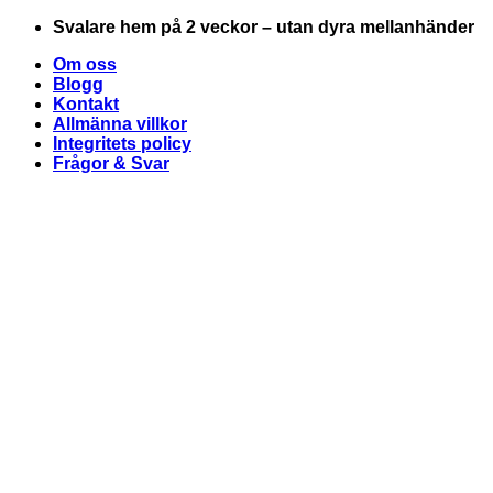
Skip
Svalare hem på 2 veckor – utan dyra mellanhänder
to
Om oss
content
Blogg
Kontakt
Allmänna villkor
Integritets policy
Frågor & Svar