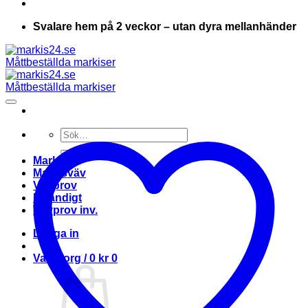
Svalare hem på 2 veckor – utan dyra mellanhänder
Sök
efter:
Markis
Markisväv
Vävprov
Invändigt
Vävprov inv.
Logga in
Varukorg /
0
kr
0