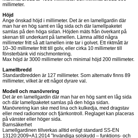
millimeter.
Höjd
Ange önskad höjd i millimeter. Det är en lamellgardin där
man har en hög samt en låg sida och där lamellpaketet
samlas på den höga sidan. Höjden mäts från överkant på
skenan till underkant på lamellen. Lämna alltid några
millimeter fritt så att lamellen inte tar i golvet. Ett riktmått är
10–30 millimeter fritt till golv, eller cirka 10 millimeter till
fönsterbänk vid nischmontering.
Max höjd är 3000 millimeter och minimal höjd 200 millimeter.
Lamellbredd
Standardbredden är 127 millimeter. Som alternativ finns 89
millimeter, vilket är ett något dyrare val.
Modell och manövrering
Det är en lamellgardin där man har en hög samt en låg sida
och där lamellpaketet samlas på den höga sidan.
Manövrering kan ske med lina och kulkedja, med dragstav
eller med radiomotor och fjärrkontroll. Reglaget kan placeras
på vänster eller höger sida.
Barnsäkerhet
Lamellgardinen tillverkas alltid enligt standard SS-EN
13120:2009+A1:2014 ”Invändiga solskydd – funktions- och