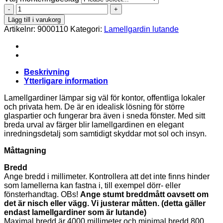
Shantung
001
Lägg till i varukorg
Lamellgardin
Artikelnr:
9000110
Kategori:
Lamellgardin lutande
Lutande
mängd
Beskrivning
Ytterligare information
Lamellgardiner lämpar sig väl för kontor, offentliga lokaler
och privata hem. De är en idealisk lösning för större
glaspartier och fungerar bra även i sneda fönster. Med sitt
breda urval av färger blir lamellgardinen en elegant
inredningsdetalj som samtidigt skyddar mot sol och insyn.
Måttagning
Bredd
Ange bredd i millimeter. Kontrollera att det inte finns hinder
som lamellerna kan fastna i, till exempel dörr- eller
fönsterhandtag. OBs!
Ange stumt breddmått oavsett om
det är nisch eller vägg. Vi justerar måtten. (detta gäller
endast lamellgardiner som är lutande)
Maximal bredd är 4000 millimeter och minimal bredd 800