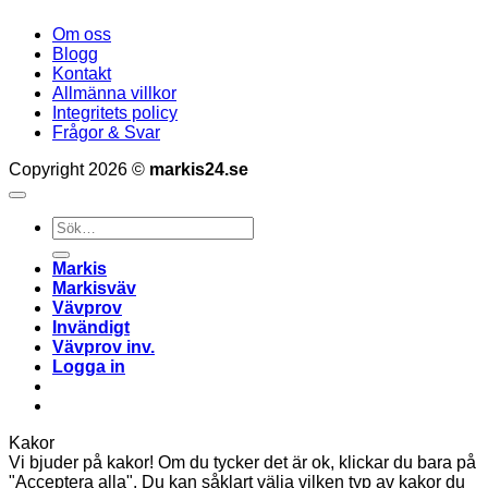
Om oss
Blogg
Kontakt
Allmänna villkor
Integritets policy
Frågor & Svar
Copyright 2026 ©
markis24.se
Sök
efter:
Markis
Markisväv
Vävprov
Invändigt
Vävprov inv.
Logga in
Kakor
Vi bjuder på kakor! Om du tycker det är ok, klickar du bara på
"Acceptera alla". Du kan såklart välja vilken typ av kakor du