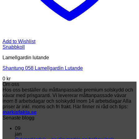
Add to Wishlist
Snabbkoll
Lamellgardin lutande
Shantung 058 Lamellgardin Lutande
0 kr
Om oss
Hos oss beställer du måttanpassade premium solskydd och
vävar med prisgaranti. Vi levererar måttanpassade vävar
inom 8 arbetsdagar och solskydd inom 14 arbetsdagar Alla
priser är inkl. moms och fri frakt. Här finner ni råd och tips:
markisfakta.se
Senaste blogg
09
jan