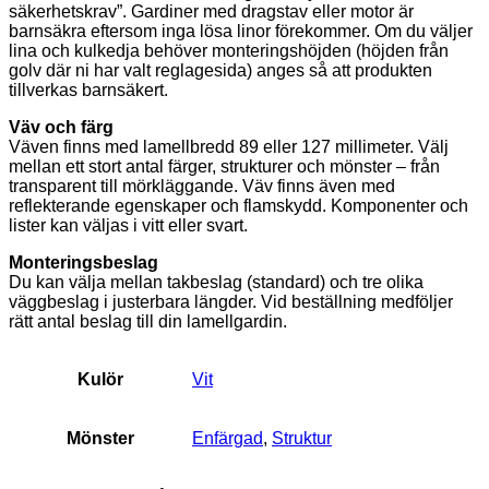
säkerhetskrav”. Gardiner med dragstav eller motor är
barnsäkra eftersom inga lösa linor förekommer. Om du väljer
lina och kulkedja behöver monteringshöjden (höjden från
golv där ni har valt reglagesida) anges så att produkten
tillverkas barnsäkert.
Väv och färg
Väven finns med lamellbredd 89 eller 127 millimeter. Välj
mellan ett stort antal färger, strukturer och mönster – från
transparent till mörkläggande. Väv finns även med
reflekterande egenskaper och flamskydd. Komponenter och
lister kan väljas i vitt eller svart.
Monteringsbeslag
Du kan välja mellan takbeslag (standard) och tre olika
väggbeslag i justerbara längder. Vid beställning medföljer
rätt antal beslag till din lamellgardin.
Kulör
Vit
Mönster
Enfärgad
,
Struktur