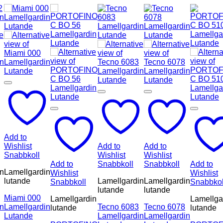
Add to
Wishlist
Add to
Add to
Snabbkoll
Wishlist
Wishlist
Add to
Snabbkoll
Snabbkoll
Add to
in
Lamellgardin
Wishlist
Wishlist
lutande
Lamellgardin
Lamellgardin
Snabbkoll
Snabbkol
lutande
lutande
Miami 000
Lamellgardin
Lamellga
in
Lamellgardin
Tecno 6083
Tecno 6078
lutande
lutande
Lutande
Lamellgardin
Lamellgardin