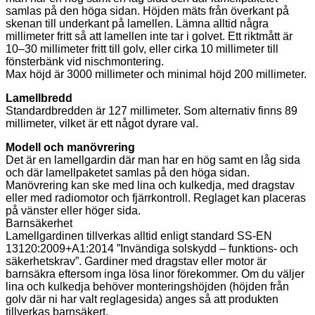
samlas på den höga sidan. Höjden mäts från överkant på
skenan till underkant på lamellen. Lämna alltid några
millimeter fritt så att lamellen inte tar i golvet. Ett riktmått är
10–30 millimeter fritt till golv, eller cirka 10 millimeter till
fönsterbänk vid nischmontering.
Max höjd är 3000 millimeter och minimal höjd 200 millimeter.
Lamellbredd
Standardbredden är 127 millimeter. Som alternativ finns 89
millimeter, vilket är ett något dyrare val.
Modell och manövrering
Det är en lamellgardin där man har en hög samt en låg sida
och där lamellpaketet samlas på den höga sidan.
Manövrering kan ske med lina och kulkedja, med dragstav
eller med radiomotor och fjärrkontroll. Reglaget kan placeras
på vänster eller höger sida.
Barnsäkerhet
Lamellgardinen tillverkas alltid enligt standard SS-EN
13120:2009+A1:2014 ”Invändiga solskydd – funktions- och
säkerhetskrav”. Gardiner med dragstav eller motor är
barnsäkra eftersom inga lösa linor förekommer. Om du väljer
lina och kulkedja behöver monteringshöjden (höjden från
golv där ni har valt reglagesida) anges så att produkten
tillverkas barnsäkert.