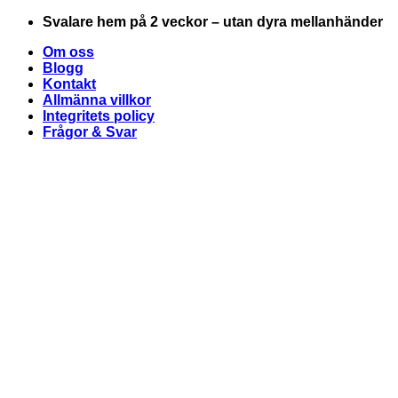
Skip
Svalare hem på 2 veckor – utan dyra mellanhänder
to
Om oss
content
Blogg
Kontakt
Allmänna villkor
Integritets policy
Frågor & Svar