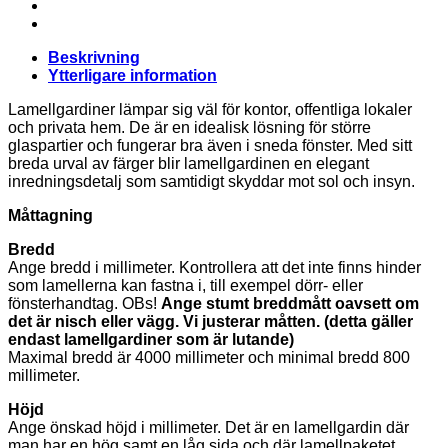
mängd
Beskrivning
Ytterligare information
Lamellgardiner lämpar sig väl för kontor, offentliga lokaler
och privata hem. De är en idealisk lösning för större
glaspartier och fungerar bra även i sneda fönster. Med sitt
breda urval av färger blir lamellgardinen en elegant
inredningsdetalj som samtidigt skyddar mot sol och insyn.
Måttagning
Bredd
Ange bredd i millimeter. Kontrollera att det inte finns hinder
som lamellerna kan fastna i, till exempel dörr- eller
fönsterhandtag. OBs!
Ange stumt breddmått oavsett om
det är nisch eller vägg. Vi justerar måtten. (detta gäller
endast lamellgardiner som är lutande)
Maximal bredd är 4000 millimeter och minimal bredd 800
millimeter.
Höjd
Ange önskad höjd i millimeter. Det är en lamellgardin där
man har en hög samt en låg sida och där lamellpaketet