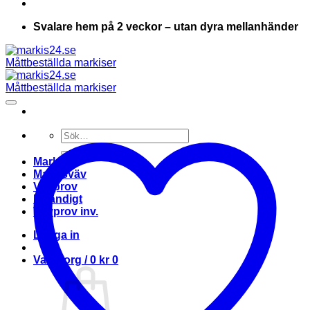
Svalare hem på 2 veckor – utan dyra mellanhänder
Sök
efter:
Markis
Markisväv
Vävprov
Invändigt
Vävprov inv.
Logga in
Varukorg /
0
kr
0