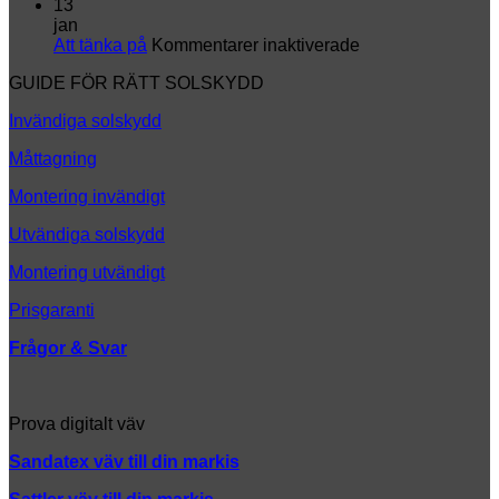
en
Montering
i
13
helt
k
jan
ny
för
Att tänka på
Kommentarer inaktiverade
look
Att
GUIDE FÖR RÄTT SOLSKYDD
tänka
på
Invändiga solskydd
Måttagning
Montering invändigt
Utvändiga solskydd
Montering utvändigt
Prisgaranti
Frågor & Svar
Prova digitalt väv
Sandatex väv till din
markis