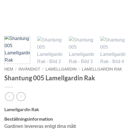
HEM
/
INVÄNDIGT
/
LAMELLGARDIN
/
LAMELLGARDIN RAK
Shantung 005 Lamellgardin Rak
Nödvändiga
Dessa kakor
går inte att
välja bort. De
behövs för att
hemsidan
Lamellgardin Rak
över huvud
taget ska
Beställningsinformation
fungera.
Gardinen levereras enligt dina mått