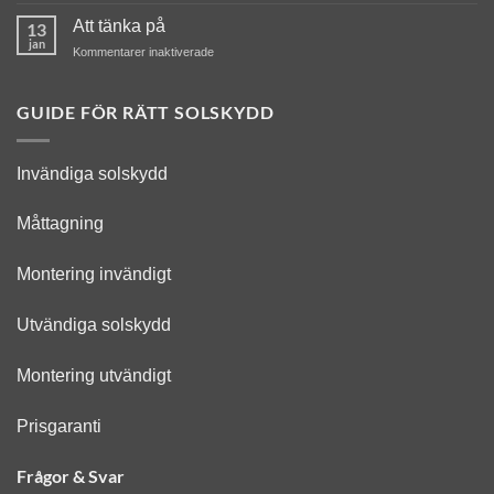
Montering
kampanjer
ny
Att tänka på
13
look
jan
för
Kommentarer inaktiverade
Att
tänka
på
GUIDE FÖR RÄTT SOLSKYDD
Invändiga solskydd
Måttagning
Montering invändigt
Utvändiga solskydd
Montering utvändigt
Prisgaranti
Frågor & Svar