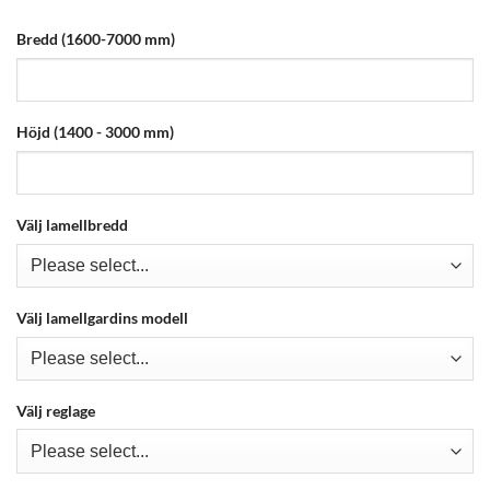
Bredd (1600-7000 mm)
Statistik
För att vi ska
kunna
förbättra
hemsidans
Höjd (1400 - 3000 mm)
funktionalitet
och
uppbyggnad,
baserat på
hur
Välj lamellbredd
hemsidan
används.
Välj lamellgardins modell
Upplevelse
För att vår
hemsida ska
prestera så
Välj reglage
bra som
möjligt
under ditt
besök. Om