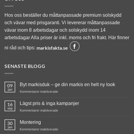
Hos oss beställer du måttanpassade premium solskydd
och vävar med prisgaranti. Vi levererar måttanpassade
vävar inom 8 arbetsdagar och solskydd inom 14
arbetsdagar Alla priser är inkl. moms och fri frakt. Här finner
markisfakta.se
ni råd och tips:
SENASTE BLOGG
Byt markisduk – ge din markis en helt ny look
09
jan
för
Kommentarer inaktiverade
Byt
markisduk
Lägst pris & inga kampanjer
16
–
sep
för
Kommentarer inaktiverade
ge
Lägst
din
pris
Montering
markis
30
&
jan
en
för
Kommentarer inaktiverade
inga
helt