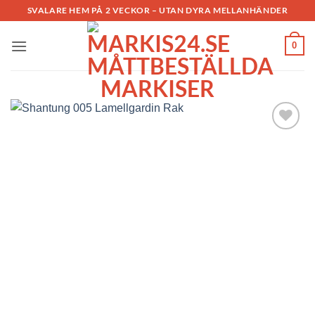
Skip
SVALARE HEM PÅ 2 VECKOR – UTAN DYRA MELLANHÄNDER
to
content
0
Add to
Wishlist