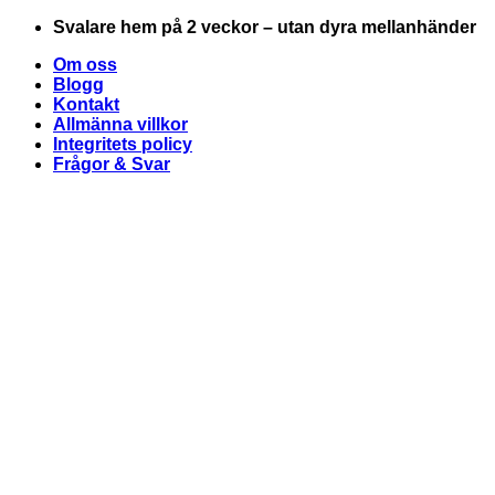
Skip
Svalare hem på 2 veckor – utan dyra mellanhänder
to
Om oss
content
Blogg
Kontakt
Allmänna villkor
Integritets policy
Frågor & Svar