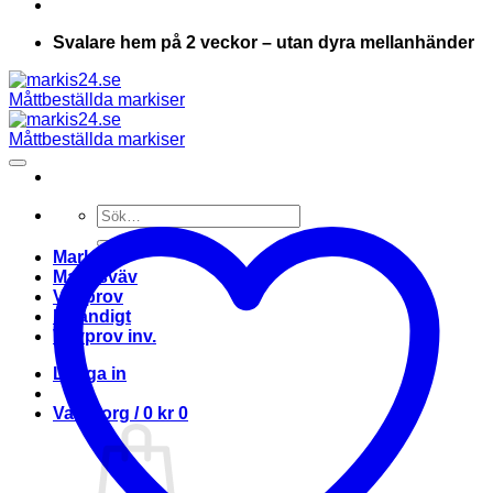
Svalare hem på 2 veckor – utan dyra mellanhänder
Sök
efter:
Markis
Markisväv
Vävprov
Invändigt
Vävprov inv.
Logga in
Varukorg /
0
kr
0