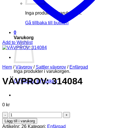
Inga produkter i varukorgen.
Gå tillbaka till butiken
0
Varukorg
Add to Wishlist
Hem
/
Vävprov
/
Sattler vävprov
/
Enfärgad
Inga produkter i varukorgen.
VÄVPROV: 314084
Gå tillbaka till butiken
0
kr
VÄVPROV:
314084
Lägg till i varukorg
mängd
Artikelnr:
26
Kategori:
Enfärgad