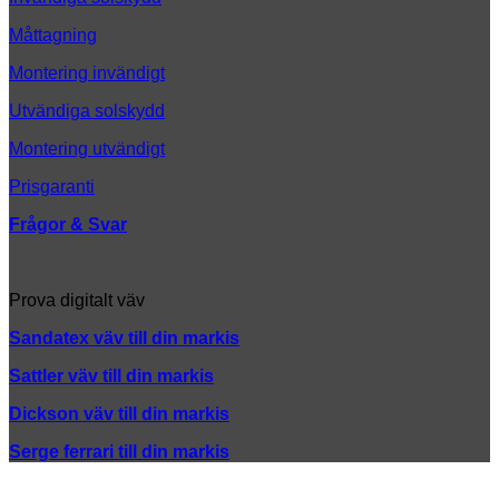
Måttagning
Montering invändigt
Utvändiga solskydd
Montering utvändigt
Prisgaranti
Frågor & Svar
Prova digitalt väv
Sandatex väv till din
markis
Sattler väv till din markis
Dickson väv till din markis
Serge ferrari till din markis
K