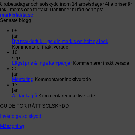
8 arbetsdagar och solskydd inom 14 arbetsdagar Alla priser är
inkl. moms och fri frakt. Här finner ni råd och tips:
markisfakta.se
Senaste blogg
09
jan
Byt markisduk – ge din markis en helt ny look
för
Kommentarer inaktiverade
Byt
16
markisduk
sep
–
för
Lägst pris & inga kampanjer
Kommentarer inaktiverade
ge
Lä
30
din
pri
jan
markis
för
&
Montering
Kommentarer inaktiverade
en
Montering
in
13
helt
ka
jan
ny
för
Att tänka på
Kommentarer inaktiverade
look
Att
GUIDE FÖR RÄTT SOLSKYDD
tänka
på
Invändiga solskydd
Måttagning