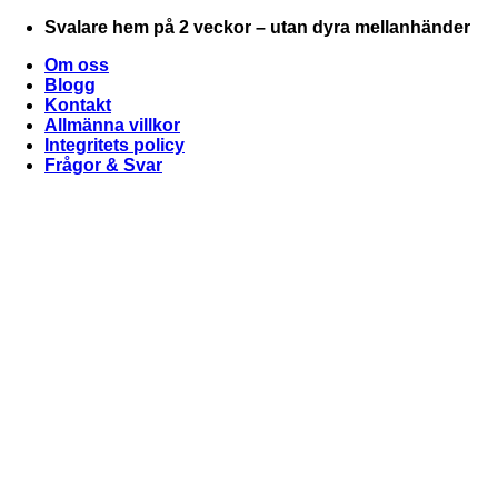
Skip
Svalare hem på 2 veckor – utan dyra mellanhänder
to
Om oss
content
Blogg
Kontakt
Allmänna villkor
Integritets policy
Frågor & Svar