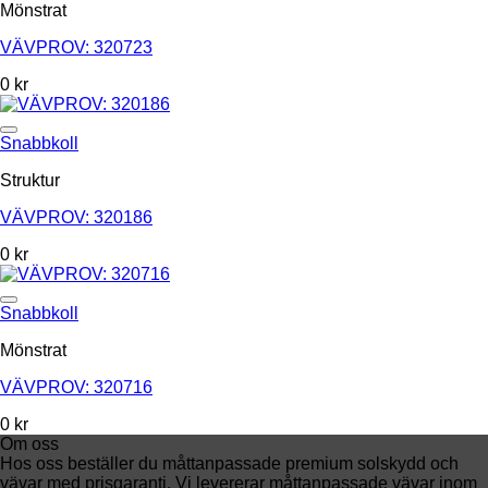
Mönstrat
VÄVPROV: 320723
0
kr
Add to Wishlist
Snabbkoll
Struktur
VÄVPROV: 320186
0
kr
Add to Wishlist
Snabbkoll
Mönstrat
VÄVPROV: 320716
0
kr
Om oss
Hos oss beställer du måttanpassade premium solskydd och
vävar med prisgaranti. Vi levererar måttanpassade vävar inom