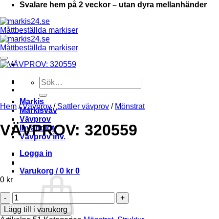
Svalare hem på 2 veckor – utan dyra mellanhänder
Add to Wishlist
Sök
efter:
Markis
Hem
/
Vävprov
/
Sattler vävprov
/
Mönstrat
Markisväv
Vävprov
VÄVPROV: 320559
Invändigt
Vävprov inv.
Logga in
Varukorg /
0
kr
0
0
kr
VÄVPROV:
320559
Lägg till i varukorg
mängd