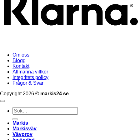
Om oss
Blogg
Kontakt
Allmänna villkor
Integritets policy
Frågor & Svar
Copyright 2026 ©
markis24.se
Sök
efter:
Markis
Markisväv
Vävprov
Invändigt