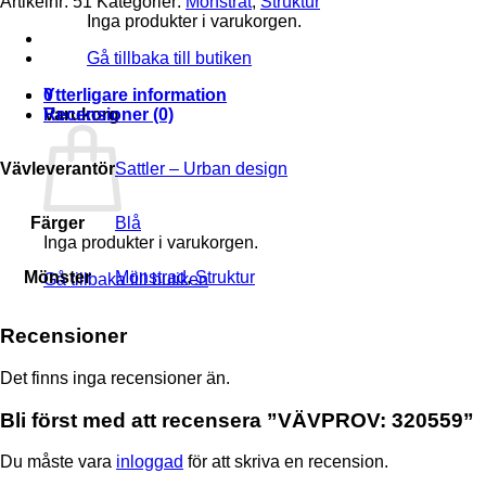
Artikelnr:
51
Kategorier:
Mönstrat
,
Struktur
Inga produkter i varukorgen.
Gå tillbaka till butiken
Ytterligare information
0
Recensioner (0)
Varukorg
Vävleverantör
Sattler – Urban design
Färger
Blå
Inga produkter i varukorgen.
Mönster
Mönstrad
,
Struktur
Gå tillbaka till butiken
Recensioner
Det finns inga recensioner än.
Bli först med att recensera ”VÄVPROV: 320559”
Du måste vara
inloggad
för att skriva en recension.