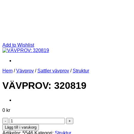
Add to Wishlist
Hem
/
Vävprov
/
Sattler vävprov
/
Struktur
VÄVPROV: 320819
0
kr
VÄVPROV:
320819
Lägg till i varukorg
mängd
Artikelnr:
5546
Kategori:
Struktur