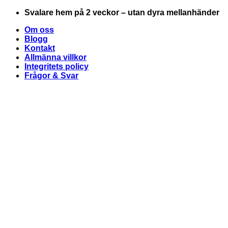
Skip
Svalare hem på 2 veckor – utan dyra mellanhänder
to
Om oss
content
Blogg
Kontakt
Allmänna villkor
Integritets policy
Frågor & Svar