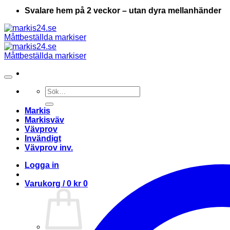
Svalare hem på 2 veckor – utan dyra mellanhänder
Sök
efter:
Markis
Markisväv
Vävprov
Invändigt
Vävprov inv.
Logga in
Varukorg /
0
kr
0