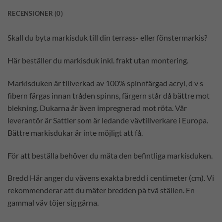
RECENSIONER (0)
Skall du byta markisduk till din terrass- eller fönstermarkis?
Här beställer du markisduk inkl. frakt utan montering.
Markisduken är tillverkad av 100% spinnfärgad acryl, d v s
fibern färgas innan tråden spinns, färgern står då bättre mot
blekning. Dukarna är även impregnerad mot röta. Vår
leverantör är Sattler som är ledande vävtillverkare i Europa.
Bättre markisdukar är inte möjligt att få.
För att beställa behöver du mäta den befintliga markisduken.
Bredd Här anger du vävens exakta bredd i centimeter (cm). Vi
rekommenderar att du mäter bredden på två ställen. En
gammal väv töjer sig gärna.