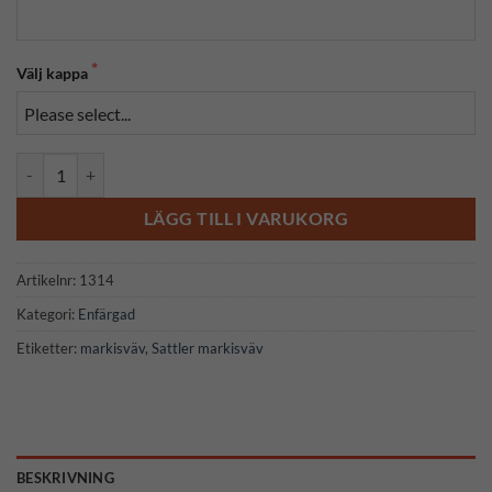
Välj kappa
314 005 mängd
LÄGG TILL I VARUKORG
Artikelnr:
1314
Kategori:
Enfärgad
Etiketter:
markisväv
,
Sattler markisväv
BESKRIVNING