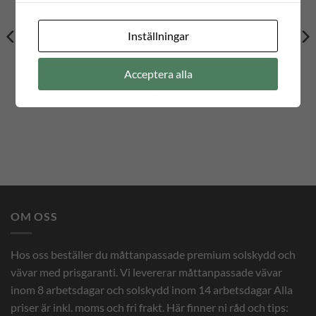
0 kr
0 kr
Inställningar
Acceptera alla
OM OSS
Hos oss beställer du måttanpassade premium solskydd och
vävar med prisgaranti. Vi levererar måttanpassade vävar
inom 8 arbetsdagar och solskydd inom 14 arbetsdagar Alla
priser är inkl. moms och fri frakt. Här finner ni råd och tips: