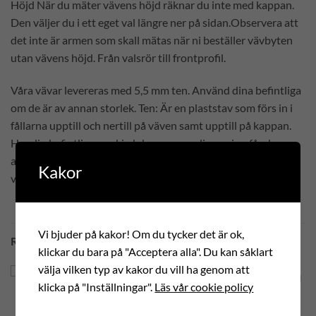
Höjd När du mäter vävens höjd räknar du inte med kappan.
Den väljer du i ett eget val längre ner på sidan.Observera att
det inte är armen som skall mätas när ni beställer vävbyten
utan vävens höjd. Från valsrör till frontprofil.
Våra vävar levereras med 5,5 mm ten. Använd dina befintliga
om de är av annan storlek. Ten: Är en plaststav som förs in i
fållarna upptill och nertill på väven samt upptill på kappan.
Har din befintliga markisduk en annan dimension får du
använda den gamla och föra in det i fållarna på den nya
Kakor
väven.
Vi bjuder på kakor! Om du tycker det är ok,
RELATERADE PRODUKTER
klickar du bara på "Acceptera alla". Du kan såklart
välja vilken typ av kakor du vill ha genom att
klicka på "Inställningar".
Läs vår cookie policy
ENFÄRGAD
ENFÄRGAD
Add to
Add to
Sattler 314 002
Sattler 314 003
Wishlist
Wishlist