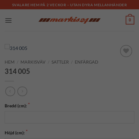
Skip
SVALARE HEM PÅ 2 VECKOR – UTAN DYRA MELLANHÄNDER
to
content
0
HEM
/
MARKISVÄV
/
SATTLER
/
ENFÄRGAD
Add to
Wishlist
314 005
Bredd (cm):
Höjd (cm):