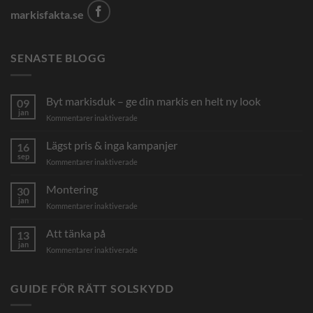
markisfakta.se
SENASTE BLOGG
Byt markisduk – ge din markis en helt ny look
09
jan
för
Kommentarer inaktiverade
Byt
markisduk
Lägst pris & inga kampanjer
16
–
sep
för
Kommentarer inaktiverade
ge
Lägst
din
pris
Montering
markis
30
&
jan
en
för
Kommentarer inaktiverade
inga
helt
Montering
kampanjer
ny
Att tänka på
13
look
jan
för
Kommentarer inaktiverade
Att
tänka
på
GUIDE FÖR RÄTT SOLSKYDD