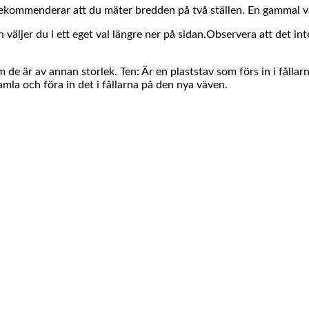
rekommenderar att du mäter bredden på två ställen. En gammal vä
ljer du i ett eget val längre ner på sidan.Observera att det int
e är av annan storlek. Ten: Är en plaststav som förs in i fållarn
la och föra in det i fållarna på den nya väven.