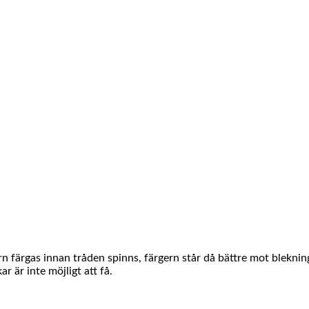
rn färgas innan tråden spinns, färgern står då bättre mot blekni
r är inte möjligt att få.