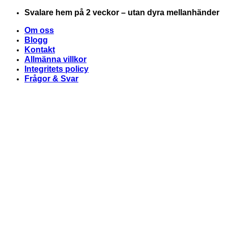
Skip
Svalare hem på 2 veckor – utan dyra mellanhänder
to
Om oss
content
Blogg
Kontakt
Allmänna villkor
Integritets policy
Frågor & Svar