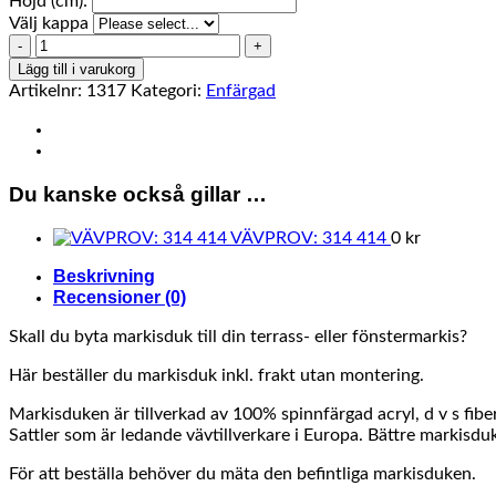
Höjd (cm):
Välj kappa
314
414
Lägg till i varukorg
mängd
Artikelnr:
1317
Kategori:
Enfärgad
Du kanske också gillar …
VÄVPROV: 314 414
0
kr
Beskrivning
Recensioner (0)
Skall du byta markisduk till din terrass- eller fönstermarkis?
Här beställer du markisduk inkl. frakt utan montering.
Markisduken är tillverkad av 100% spinnfärgad acryl, d v s fibe
Sattler som är ledande vävtillverkare i Europa. Bättre markisduka
För att beställa behöver du mäta den befintliga markisduken.