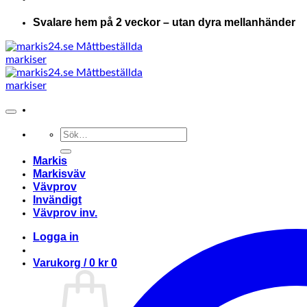
Svalare hem på 2 veckor – utan dyra mellanhänder
Sök
efter:
Markis
Markisväv
Vävprov
Invändigt
Vävprov inv.
Logga in
Varukorg /
0
kr
0