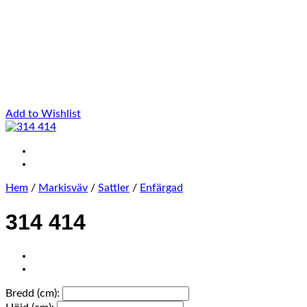
Add to Wishlist
Hem
/
Markisväv
/
Sattler
/
Enfärgad
314 414
Bredd (cm):