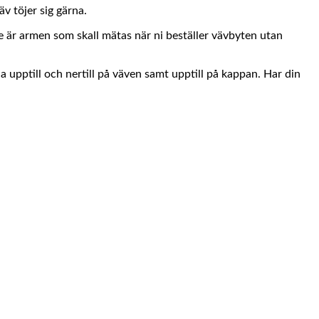
v töjer sig gärna.
e är armen som skall mätas när ni beställer vävbyten utan
a upptill och nertill på väven samt upptill på kappan. Har din