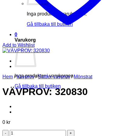
Inga produkter i varukorgen.
Gå tillbaka till butiken
0
Varukorg
Add to Wishlist
Inga produkter i varukorgen.
Hem
/
Vävprov
/
Sattler vävprov
/
Mönstrat
Gå tillbaka till butiken
VÄVPROV: 320830
0
kr
VÄVPROV: