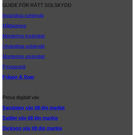
look
Att
GUIDE FÖR RÄTT SOLSKYDD
tänka
på
Invändiga solskydd
Måttagning
Montering invändigt
Utvändiga solskydd
Montering utvändigt
Prisgaranti
Frågor & Svar
Prova digitalt väv
Sandatex väv till din
markis
Sattler väv till din markis
Dickson väv till din markis