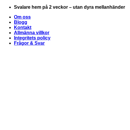
Skip
Svalare hem på 2 veckor – utan dyra mellanhänder
to
Om oss
content
Blogg
Kontakt
Allmänna villkor
Integritets policy
Frågor & Svar