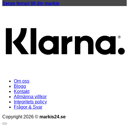
Serge ferrari till din markis
K
Om oss
Blogg
Kontakt
Allmänna villkor
Integritets policy
Frågor & Svar
Copyright 2026 ©
markis24.se