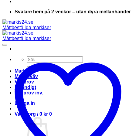
Svalare hem på 2 veckor – utan dyra mellanhänder
Sök
efter:
Markis
Markisväv
Vävprov
Invändigt
Vävprov inv.
Logga in
Varukorg /
0
kr
0