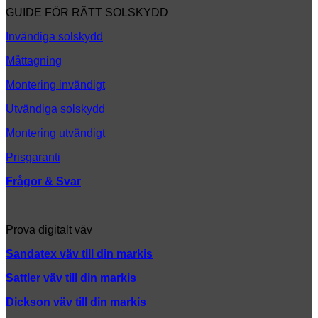
look
Att
GUIDE FÖR RÄTT SOLSKYDD
tänka
på
Invändiga solskydd
Måttagning
Montering invändigt
Utvändiga solskydd
Montering utvändigt
Prisgaranti
Frågor & Svar
Prova digitalt väv
Sandatex väv till din
markis
Sattler väv till din markis
Dickson väv till din markis