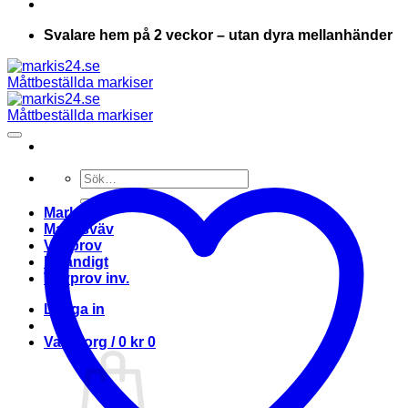
Svalare hem på 2 veckor – utan dyra mellanhänder
Sök
efter:
Markis
Markisväv
Vävprov
Invändigt
Vävprov inv.
Logga in
Varukorg /
0
kr
0