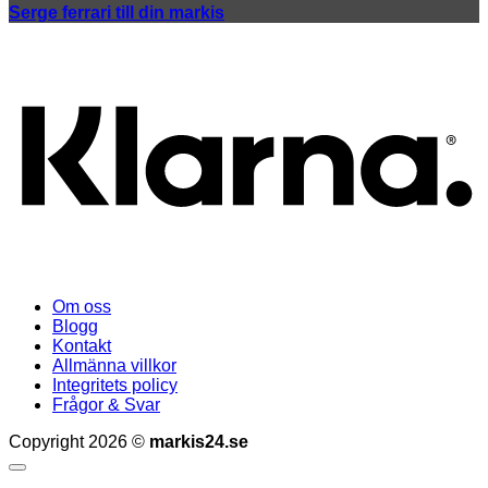
Serge ferrari till din markis
K
Om oss
Blogg
Kontakt
Allmänna villkor
Integritets policy
Frågor & Svar
Copyright 2026 ©
markis24.se