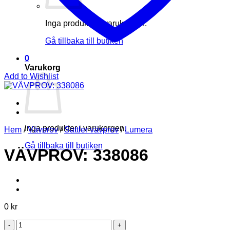
Inga produkter i varukorgen.
Gå tillbaka till butiken
0
Varukorg
Add to Wishlist
Inga produkter i varukorgen.
Hem
/
Vävprov
/
Sattler vävprov
/
Lumera
Gå tillbaka till butiken
VÄVPROV: 338086
0
kr
VÄVPROV: