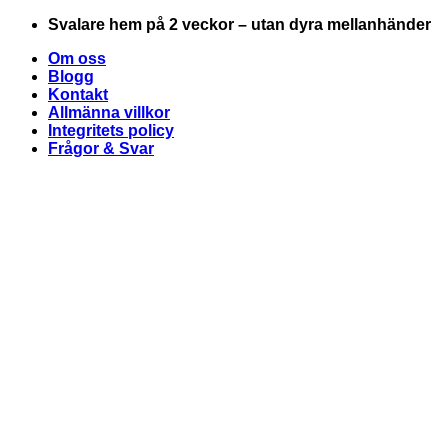
Skip
Svalare hem på 2 veckor – utan dyra mellanhänder
to
Om oss
content
Blogg
Kontakt
Allmänna villkor
Integritets policy
Frågor & Svar