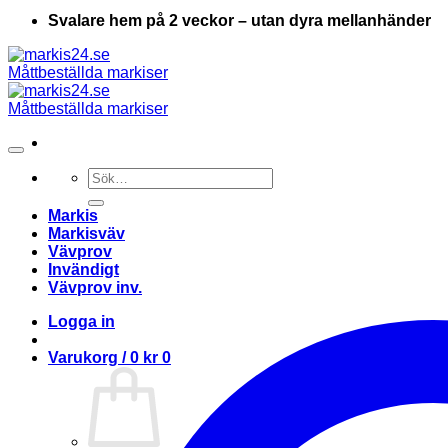
Svalare hem på 2 veckor – utan dyra mellanhänder
Sök
efter:
Markis
Markisväv
Vävprov
Invändigt
Vävprov inv.
Logga in
Varukorg /
0
kr
0