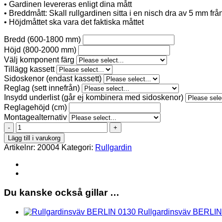
• Gardinen levereras enligt dina mått
• Breddmått: Skall rullgardinen sitta i en nisch dra av 5 mm fr
• Höjdmåttet ska vara det faktiska måttet
Bredd (600-1800 mm)
Höjd (800-2000 mm)
Välj komponent färg
Tillägg kassett
Sidoskenor (endast kassett)
Reglag (sett innefrån)
Insydd underlist (går ej kombinera med sidoskenor)
Reglagehöjd (cm)
Montagealternativ
BERLIN-
0130
Lägg till i varukorg
Rullgardin
Artikelnr:
20004
Kategori:
Rullgardin
mängd
Du kanske också gillar …
Rullgardinsväv BERLIN