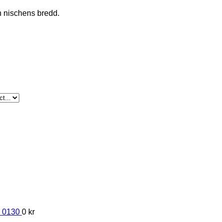
ån nischens bredd.
 0130
0
kr