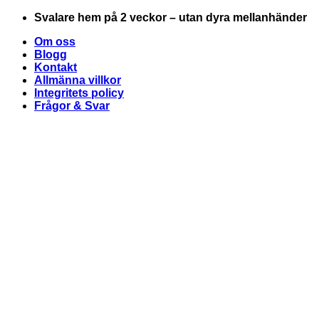
Skip
Svalare hem på 2 veckor – utan dyra mellanhänder
to
Om oss
content
Blogg
Kontakt
Allmänna villkor
Integritets policy
Frågor & Svar