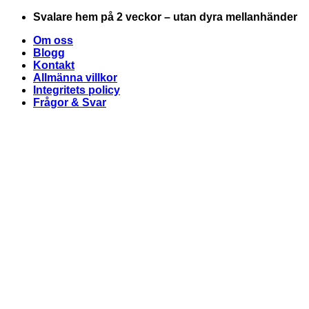
Skip
Svalare hem på 2 veckor – utan dyra mellanhänder
to
Om oss
content
Blogg
Kontakt
Allmänna villkor
Integritets policy
Frågor & Svar