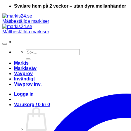
Svalare hem på 2 veckor – utan dyra mellanhänder
Sök
efter:
Markis
Markisväv
Vävprov
Invändigt
Vävprov inv.
Logga in
Varukorg /
0
kr
0