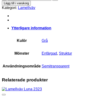
Lima
Lägg till i varukorg
10690
Kategori:
Lamellväv
mängd
Ytterligare information
Kulör
Grå
Mönster
Enfärgad
,
Struktur
Användningsområde
Semitransparent
Relaterade produkter