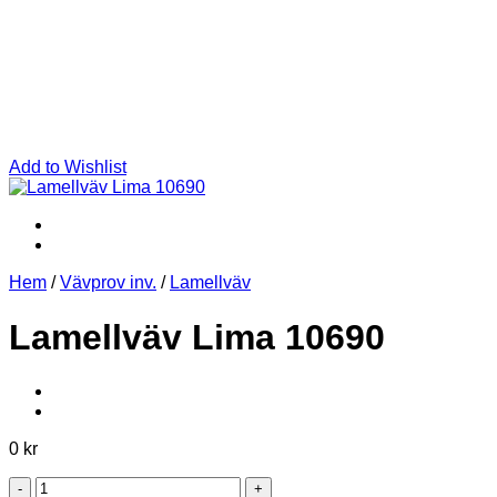
Add to Wishlist
Hem
/
Vävprov inv.
/
Lamellväv
Lamellväv Lima 10690
0
kr
Lamellväv