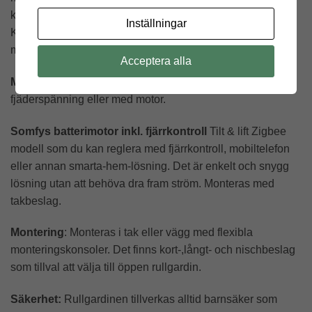
kostnad (ej möjligt att kombinera med sidoskenor).
Inställningar
Komponenter och lister finns i vitt, grått (endast öppen
modell) eller svart.
Acceptera alla
Manövrering:
Manövreras med kulkedja, draglina med
fjäderspänning eller med motor.
Somfys batterimotor inkl. fjärrkontroll
Tilt & lift Zigbee
modell som du kan reglera med fjärrkontroll, mobiltelefon
eller annan smarta-hem-lösning. Det är enkelt och snygg
lösning utan att behöva dra fram ström. Monteras med
takbeslag.
Montering
: Monteras i tak eller vägg med flexibla
monteringskonsoler. Det finns kort-,långt- och nischbeslag
som tillval att välja till öppen rullgardin.
Säkerhet:
Rullgardinen tillverkas alltid barnsäker som