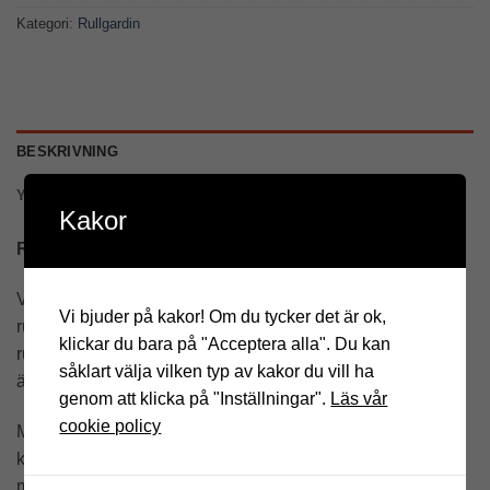
Kategori:
Rullgardin
BESKRIVNING
YTTERLIGARE INFORMATION
Kakor
Rullgardin
Vi tillverkar efter mått som ni har beställt. Skall ni ha
Vi bjuder på kakor! Om du tycker det är ok,
rullgardinen i en nisch så är det lämpligt att beställa
klickar du bara på "Acceptera alla". Du kan
rullgardinen 5 mm mindre än nischens bredd. Höjdmåttet
såklart välja vilken typ av kakor du vill ha
är faktisk höjd.
genom att klicka på "Inställningar".
Läs vår
cookie policy
Modellen kan fås med eller utan kassett. Om ni har valt
kassett kan ni välja till sidoskenor för att anpassa för
mörkläggning. Insydd underlist i plast kan väljas utan