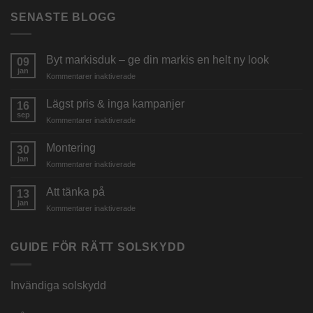
SENASTE BLOGG
Byt markisduk – ge din markis en helt ny look
09
jan
för
Kommentarer inaktiverade
Byt
markisduk
Lägst pris & inga kampanjer
16
–
sep
för
Kommentarer inaktiverade
ge
Lägst
din
pris
Montering
markis
30
&
jan
en
för
Kommentarer inaktiverade
inga
helt
Montering
kampanjer
ny
Att tänka på
13
look
jan
för
Kommentarer inaktiverade
Att
tänka
på
GUIDE FÖR RÄTT SOLSKYDD
Invändiga solskydd