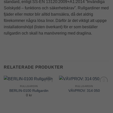
standard, enligt SS-EN 13120:2009+A1:2014 ”Invändiga
Solskydd – funktions och säkerhetskrav”. Rullgardiner med
fjäder eller motor blir alltid barnsäkra, då det aldrig
förekommer några lösa linor. Därför är det viktigt att uppge
installationshöjd (listen överkant) för er som beställer
rullgardin och skall ha manövrering med draglina.
RELATERADE PRODUKTER
RULLGARDIN
RULLGARDIN
Add to
Add to
BERLIN-0100 Rullgardin
VÄVPROV: 314 050
Wishlist
Wishlist
0 kr