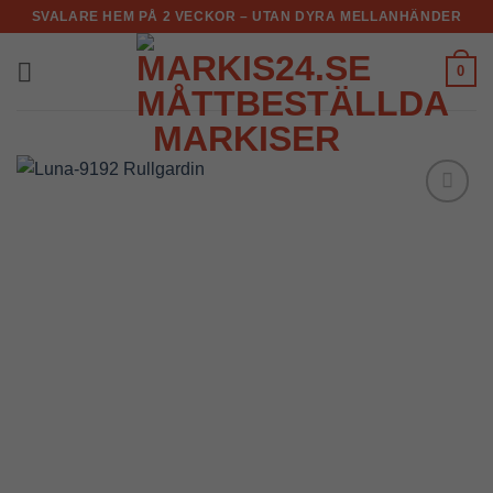
Skip
SVALARE HEM PÅ 2 VECKOR – UTAN DYRA MELLANHÄNDER
to
content
0
Add to
Wishlist