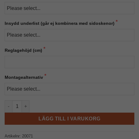
Insydd underlist (går ej kombinera med sidoskenor)
Reglagehöjd (cm)
Montagealternativ
Luna-9192 Rullgardin mängd
LÄGG TILL I VARUKORG
Artikelnr:
20071