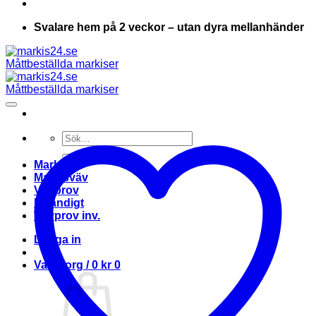
Svalare hem på 2 veckor – utan dyra mellanhänder
Sök
efter:
Markis
Markisväv
Vävprov
Invändigt
Vävprov inv.
Logga in
Varukorg /
0
kr
0