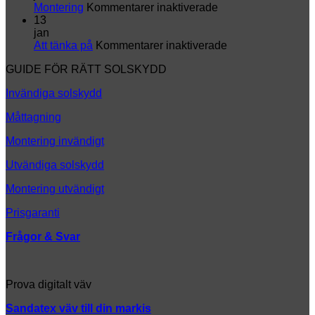
markis
för
&
Montering
Kommentarer inaktiverade
en
Montering
i
13
helt
k
jan
ny
för
Att tänka på
Kommentarer inaktiverade
look
Att
GUIDE FÖR RÄTT SOLSKYDD
tänka
på
Invändiga solskydd
Måttagning
Montering invändigt
Utvändiga solskydd
Montering utvändigt
Prisgaranti
Frågor & Svar
Prova digitalt väv
Sandatex väv till din
markis