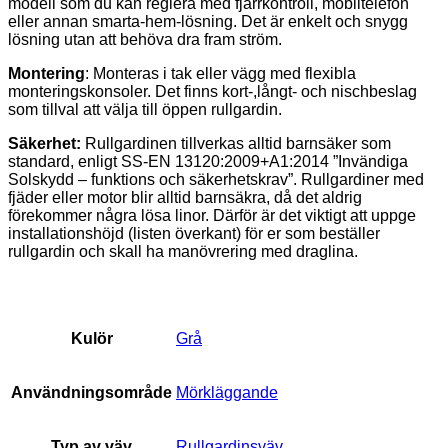
modell som du kan reglera med fjärrkontroll, mobiltelefon
eller annan smarta-hem-lösning. Det är enkelt och snygg
lösning utan att behöva dra fram ström.
Montering
: Monteras i tak eller vägg med flexibla
monteringskonsoler. Det finns kort-,långt- och nischbeslag
som tillval att välja till öppen rullgardin.
Säkerhet:
Rullgardinen tillverkas alltid barnsäker som
standard, enligt SS-EN 13120:2009+A1:2014 ”Invändiga
Solskydd – funktions och säkerhetskrav”. Rullgardiner med
fjäder eller motor blir alltid barnsäkra, då det aldrig
förekommer några lösa linor. Därför är det viktigt att uppge
installationshöjd (listen överkant) för er som beställer
rullgardin och skall ha manövrering med draglina.
Kulör
Grå
Användningsområde
Mörkläggande
Typ av väv
Rullgardinsväv