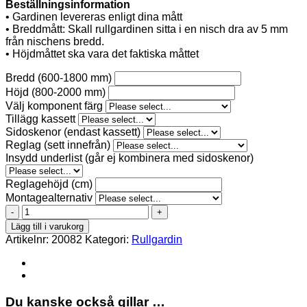
Beställningsinformation
• Gardinen levereras enligt dina mått
• Breddmått: Skall rullgardinen sitta i en nisch dra av 5 mm
från nischens bredd.
• Höjdmåttet ska vara det faktiska måttet
Bredd (600-1800 mm)
Höjd (800-2000 mm)
Välj komponent färg
Tillägg kassett
Sidoskenor (endast kassett)
Reglag (sett innefrån)
Insydd underlist (går ej kombinera med sidoskenor)
Reglagehöjd (cm)
Montagealternativ
MILA-
C-
Lägg till i varukorg
BO-
Artikelnr:
20082
Kategori:
Rullgardin
5400
Rullgardin
mängd
Du kanske också gillar …