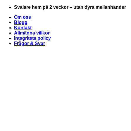
Skip
Svalare hem på 2 veckor – utan dyra mellanhänder
to
Om oss
content
Blogg
Kontakt
Allmänna villkor
Integritets policy
Frågor & Svar