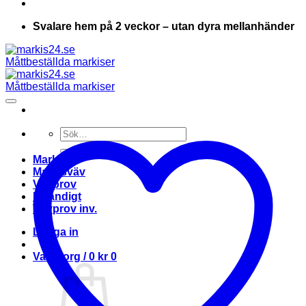
Svalare hem på 2 veckor – utan dyra mellanhänder
Sök
efter:
Markis
Markisväv
Vävprov
Invändigt
Vävprov inv.
Logga in
Varukorg /
0
kr
0