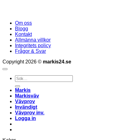
Om oss
Blogg
Kontakt
Allmänna villkor
Integritets policy
Frågor & Svar
Copyright 2026 ©
markis24.se
Sök
efter:
Markis
Markisväv
Vävprov
Invändigt
Vävprov inv.
Logga in