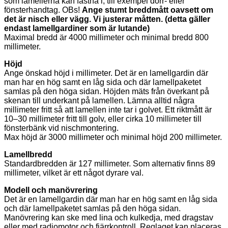
som lamellerna kan fastna i, till exempel dörr- eller
fönsterhandtag. OBs!
Ange stumt breddmått oavsett om
det är nisch eller vägg. Vi justerar måtten. (detta gäller
endast lamellgardiner som är lutande)
Maximal bredd är 4000 millimeter och minimal bredd 800
millimeter.
Höjd
Ange önskad höjd i millimeter. Det är en lamellgardin där
man har en hög samt en låg sida och där lamellpaketet
samlas på den höga sidan. Höjden mäts från överkant på
skenan till underkant på lamellen. Lämna alltid några
millimeter fritt så att lamellen inte tar i golvet. Ett riktmått är
10–30 millimeter fritt till golv, eller cirka 10 millimeter till
fönsterbänk vid nischmontering.
Max höjd är 3000 millimeter och minimal höjd 200 millimeter.
Lamellbredd
Standardbredden är 127 millimeter. Som alternativ finns 89
millimeter, vilket är ett något dyrare val.
Modell och manövrering
Det är en lamellgardin där man har en hög samt en låg sida
och där lamellpaketet samlas på den höga sidan.
Manövrering kan ske med lina och kulkedja, med dragstav
eller med radiomotor och fjärrkontroll. Reglaget kan placeras