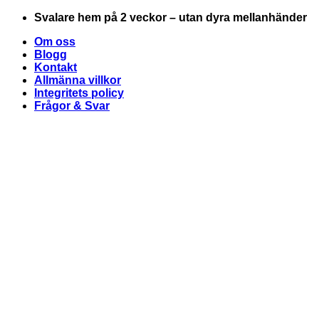
Skip
Svalare hem på 2 veckor – utan dyra mellanhänder
to
Om oss
content
Blogg
Kontakt
Allmänna villkor
Integritets policy
Frågor & Svar