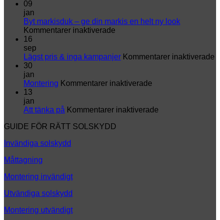
09
jan
Byt markisduk – ge din markis en helt ny look
för
Kommentarer inaktiverade
Byt
16
markisduk
sep
–
fö
Lägst pris & inga kampanjer
Kommentarer inaktiverade
ge
L
30
din
p
jan
markis
för
&
Montering
Kommentarer inaktiverade
en
Montering
i
13
helt
k
jan
ny
för
Att tänka på
Kommentarer inaktiverade
look
Att
GUIDE FÖR RÄTT SOLSKYDD
tänka
på
Invändiga solskydd
Måttagning
Montering invändigt
Utvändiga solskydd
Montering utvändigt