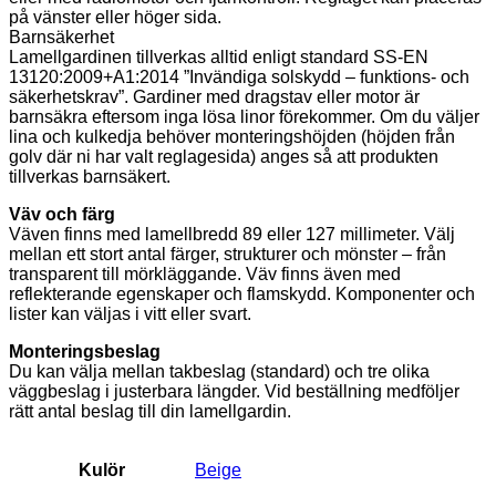
på vänster eller höger sida.
Barnsäkerhet
Lamellgardinen tillverkas alltid enligt standard SS-EN
13120:2009+A1:2014 ”Invändiga solskydd – funktions- och
säkerhetskrav”. Gardiner med dragstav eller motor är
barnsäkra eftersom inga lösa linor förekommer. Om du väljer
lina och kulkedja behöver monteringshöjden (höjden från
golv där ni har valt reglagesida) anges så att produkten
tillverkas barnsäkert.
Väv och färg
Väven finns med lamellbredd 89 eller 127 millimeter. Välj
mellan ett stort antal färger, strukturer och mönster – från
transparent till mörkläggande. Väv finns även med
reflekterande egenskaper och flamskydd. Komponenter och
lister kan väljas i vitt eller svart.
Monteringsbeslag
Du kan välja mellan takbeslag (standard) och tre olika
väggbeslag i justerbara längder. Vid beställning medföljer
rätt antal beslag till din lamellgardin.
Kulör
Beige