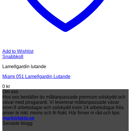
Add to Wishlist
Snabbkoll
Lamellgardin lutande
Miami 051 Lamellgardin Lutande
0 kr
Om oss
Hos oss beställer du måttanpassade premium solskydd och
vävar med prisgaranti. Vi levererar måttanpassade vävar
inom 8 arbetsdagar och solskydd inom 14 arbetsdagar Alla
priser är inkl. moms och fri frakt. Här finner ni råd och tips:
markisfakta.se
Senaste blogg