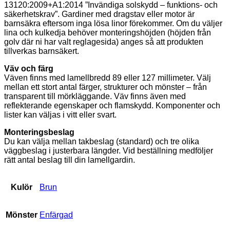
13120:2009+A1:2014 ”Invändiga solskydd – funktions- och
säkerhetskrav”. Gardiner med dragstav eller motor är
barnsäkra eftersom inga lösa linor förekommer. Om du väljer
lina och kulkedja behöver monteringshöjden (höjden från
golv där ni har valt reglagesida) anges så att produkten
tillverkas barnsäkert.
Väv och färg
Väven finns med lamellbredd 89 eller 127 millimeter. Välj
mellan ett stort antal färger, strukturer och mönster – från
transparent till mörkläggande. Väv finns även med
reflekterande egenskaper och flamskydd. Komponenter och
lister kan väljas i vitt eller svart.
Monteringsbeslag
Du kan välja mellan takbeslag (standard) och tre olika
väggbeslag i justerbara längder. Vid beställning medföljer
rätt antal beslag till din lamellgardin.
Kulör
Brun
Mönster
Enfärgad