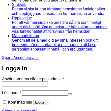
hemsidan över huvud taget ska fungera.
Statistik
För att vi ska kunna förbättra hemsidans funktionalitet
och uppbyggnad, baserat på hur hemsidan används.
Upplevelse
För att vår hemsida ska prestera så bra som möjligt
under ditt besök. Om du nekar de här kakorna kommer
viss funktionalitet att försvinna från hemsidan.
Marknadsföring
Genom att dela med dig av dina intressen och ditt
beteende när du surfar ökar du chansen att få se
personligt anpassat innehåll och erbjudanden.
Spara
Acceptera alla
Logga in
Obligatoriskt
Användarnamn eller e-postadress
*
Obligatoriskt
Lösenord
*
Kom ihåg mig
Logga in