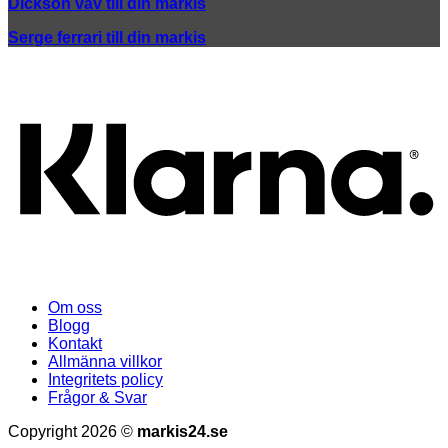
Dickson väv till din markis
Serge ferrari till din markis
K
Om oss
Blogg
Kontakt
Allmänna villkor
Integritets policy
Frågor & Svar
Copyright 2026 ©
markis24.se