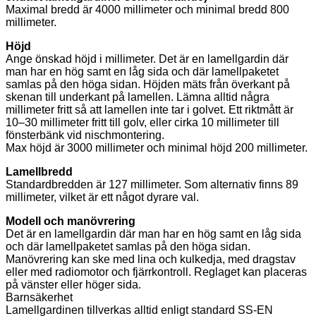
Maximal bredd är 4000 millimeter och minimal bredd 800
millimeter.
Höjd
Ange önskad höjd i millimeter. Det är en lamellgardin där
man har en hög samt en låg sida och där lamellpaketet
samlas på den höga sidan. Höjden mäts från överkant på
skenan till underkant på lamellen. Lämna alltid några
millimeter fritt så att lamellen inte tar i golvet. Ett riktmått är
10–30 millimeter fritt till golv, eller cirka 10 millimeter till
fönsterbänk vid nischmontering.
Max höjd är 3000 millimeter och minimal höjd 200 millimeter.
Lamellbredd
Standardbredden är 127 millimeter. Som alternativ finns 89
millimeter, vilket är ett något dyrare val.
Modell och manövrering
Det är en lamellgardin där man har en hög samt en låg sida
och där lamellpaketet samlas på den höga sidan.
Manövrering kan ske med lina och kulkedja, med dragstav
eller med radiomotor och fjärrkontroll. Reglaget kan placeras
på vänster eller höger sida.
Barnsäkerhet
Lamellgardinen tillverkas alltid enligt standard SS-EN