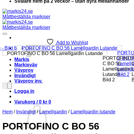
Svalare hem på 2 veckor – utan dyra mellanhänder
Add to Wishlist
Sök
efter:
Markis
Markisväv
Vävprov
Invändigt
Vävprov inv.
Logga in
Varukorg /
0
kr
0
Hem
/
Invändigt
/
Lamellgardin
/
Lamellgardin lutande
PORTOFINO C BO 56