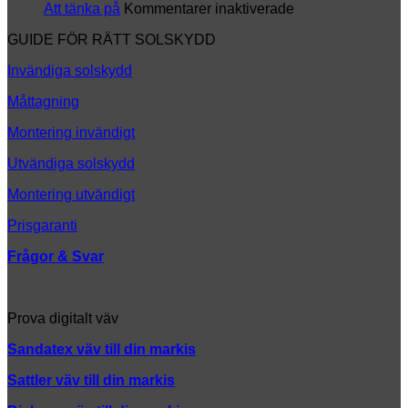
ny
för
Att tänka på
Kommentarer inaktiverade
look
Att
GUIDE FÖR RÄTT SOLSKYDD
tänka
på
Invändiga solskydd
Måttagning
Montering invändigt
Utvändiga solskydd
Montering utvändigt
Prisgaranti
Frågor & Svar
Prova digitalt väv
Sandatex väv till din
markis
Sattler väv till din markis