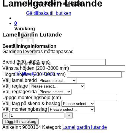
Lamellgardin Lutande
Inga produkter i varukorgen.
Gå tillbaka till butiken
0
Varukorg
Lamellgardin Lutande
Beställningsinformation
Gardinen levereras måttanpassad
Bredd (800 -4000 mm)
Inga produkter i varukorgen.
Vänstra höjden (200 -3000 mm)
Gå tillbaka till butiken
Högra höjden (200 -3000 mm)
Välj lamellbredd
Välj reglage
Välj reglagesida
Uppge monteringshöjd (cm)
Välj färg på skena & beslag
Välj monteringbeslag
PORTOFINO
C
Lägg till i varukorg
BO
Artikelnr:
9000104
Kategori:
Lamellgardin lutande
56