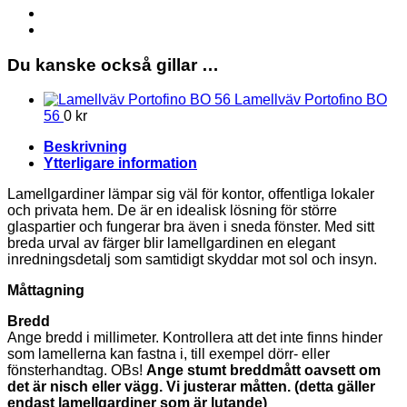
Lamellgardin
Lutande
mängd
Du kanske också gillar …
Lamellväv Portofino BO
56
0
kr
Beskrivning
Ytterligare information
Lamellgardiner lämpar sig väl för kontor, offentliga lokaler
och privata hem. De är en idealisk lösning för större
glaspartier och fungerar bra även i sneda fönster. Med sitt
breda urval av färger blir lamellgardinen en elegant
inredningsdetalj som samtidigt skyddar mot sol och insyn.
Måttagning
Bredd
Ange bredd i millimeter. Kontrollera att det inte finns hinder
som lamellerna kan fastna i, till exempel dörr- eller
fönsterhandtag. OBs!
Ange stumt breddmått oavsett om
det är nisch eller vägg. Vi justerar måtten. (detta gäller
endast lamellgardiner som är lutande)