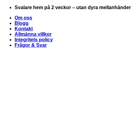
Skip
Svalare hem på 2 veckor – utan dyra mellanhänder
to
Om oss
content
Blogg
Kontakt
Allmänna villkor
Integritets policy
Frågor & Svar