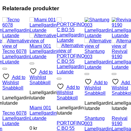
Relaterade produkter
Add to
Add to
Wishlist
Wishlist
Snabbkoll
Add to
Add 
Add to
Snabbkoll
Wishlist
Wishlist
Lamellgardin
Wishlist
Snabbkoll
Snabbkol
Lamellgardin
lutande
Snabbkoll
in
lutande
Lamellgardin
Lamellga
Miami 001
Lamellgardin
lutande
lutande
Tecno 6078
Lamellgardin
lutande
Lamellgardin
Lutande
Shantung
Revival
PORTOFINO
Lutande
003
9190
0 kr
C BO 55
in
Lamellgardin
Lamellga