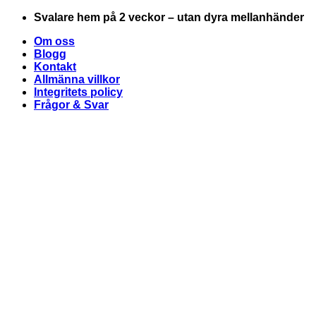
Skip
Svalare hem på 2 veckor – utan dyra mellanhänder
to
Om oss
content
Blogg
Kontakt
Allmänna villkor
Integritets policy
Frågor & Svar