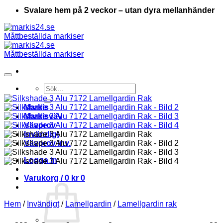
Svalare hem på 2 veckor – utan dyra mellanhänder
Sök
efter:
Markis
Markisväv
Vävprov
Invändigt
Vävprov inv.
Logga in
Varukorg /
0
kr
0
Hem
/
Invändigt
/
Lamellgardin
/
Lamellgardin rak