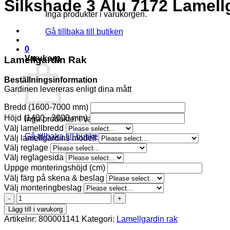
Silkshade 3 Alu 7172 Lamell
Inga produkter i varukorgen.
Gå tillbaka till butiken
0
Varukorg
Lamellgardin Rak
Beställningsinformation
Gardinen levereras enligt dina mått
Bredd (1600-7000 mm)
Höjd (1400 - 3000 mm)
Inga produkter i varukorgen.
Välj lamellbredd
Gå tillbaka till butiken
Välj lamellgardins modell
Välj reglage
Välj reglagesida
Uppge monteringshöjd (cm)
Välj färg på skena & beslag
Välj monteringbeslag
Silkshade
3
Lägg till i varukorg
Alu
Artikelnr:
800001141
Kategori:
Lamellgardin rak
7172