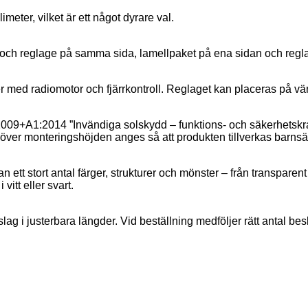
meter, vilket är ett något dyrare val.
 och reglage på samma sida, lamellpaket på ena sidan och regla
 med radiomotor och fjärrkontroll. Reglaget kan placeras på vän
:2009+A1:2014 ”Invändiga solskydd – funktions- och säkerhetskr
höver monteringshöjden anges så att produkten tillverkas barnsä
n ett stort antal färger, strukturer och mönster – från transpare
itt eller svart.
g i justerbara längder. Vid beställning medföljer rätt antal besla