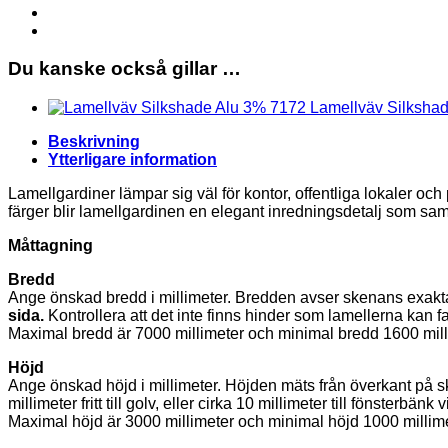
Lamellgardin
Rak
mängd
Du kanske också gillar …
Lamellväv Silksha
Beskrivning
Ytterligare information
Lamellgardiner lämpar sig väl för kontor, offentliga lokaler och
färger blir lamellgardinen en elegant inredningsdetalj som sam
Måttagning
Bredd
Ange önskad bredd i millimeter. Bredden avser skenans exakt
sida.
Kontrollera att det inte finns hinder som lamellerna kan fas
Maximal bredd är 7000 millimeter och minimal bredd 1600 mill
Höjd
Ange önskad höjd i millimeter. Höjden mäts från överkant på skena
millimeter fritt till golv, eller cirka 10 millimeter till fönsterbän
Maximal höjd är 3000 millimeter och minimal höjd 1000 millime