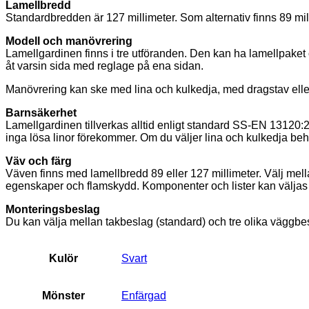
Lamellbredd
Standardbredden är 127 millimeter. Som alternativ finns 89 milli
Modell och manövrering
Lamellgardinen finns i tre utföranden. Den kan ha lamellpaket
åt varsin sida med reglage på ena sidan.
Manövrering kan ske med lina och kulkedja, med dragstav eller
Barnsäkerhet
Lamellgardinen tillverkas alltid enligt standard SS-EN 13120
inga lösa linor förekommer. Om du väljer lina och kulkedja be
Väv och färg
Väven finns med lamellbredd 89 eller 127 millimeter. Välj mella
egenskaper och flamskydd. Komponenter och lister kan väljas i v
Monteringsbeslag
Du kan välja mellan takbeslag (standard) och tre olika väggbesla
Kulör
Svart
Mönster
Enfärgad