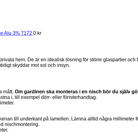
de Alu 3% 7172
0
kr
 privata hem. De är en idealisk lösning för större glaspartier och
tidigt skyddar mot sol och insyn.
a mått.
Om gardinen ska monteras i en nisch bör du själv göra 
tna i, till exempel dörr- eller fönsterhandtag.
imeter.
n till underkant på lamellen. Lämna alltid några millimeter fritt 
k vid nischmontering.
ter.